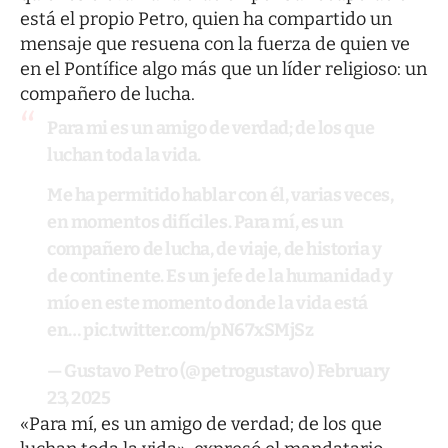
está el propio Petro, quien ha compartido un
mensaje que resuena con la fuerza de quien ve
en el Pontífice algo más que un líder religioso: un
compañero de lucha.
Para mi es un amigo de verdad; de los que
luchan toda la vida.
Me ha permitido hablar con él, varias veces,
en momentos difíciles. Para mí, es un
compañero de lucha, de viaje, de historia y
de continente. Es un jefe de la humanidad y
mío en este momento donde la vida está
en…
pic.twitter.com/pN67xSMjSz
— Gustavo Petro (@petrogustavo)
February
23, 2025
«Para mí, es un amigo de verdad; de los que