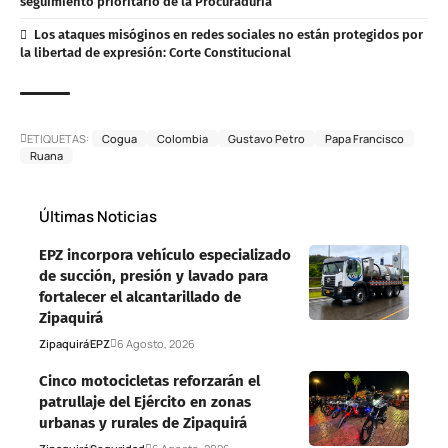
seguimiento prioritario de la Procuraduría
Los ataques misóginos en redes sociales no están protegidos por
la libertad de expresión: Corte Constitucional
ETIQUETAS:
Cogua
Colombia
Gustavo Petro
Papa Francisco
Ruana
Últimas Noticias
EPZ incorpora vehículo especializado
de succión, presión y lavado para
fortalecer el alcantarillado de
Zipaquirá
Zipaquirá
EPZ
6 Agosto, 2026
Cinco motocicletas reforzarán el
patrullaje del Ejército en zonas
urbanas y rurales de Zipaquirá