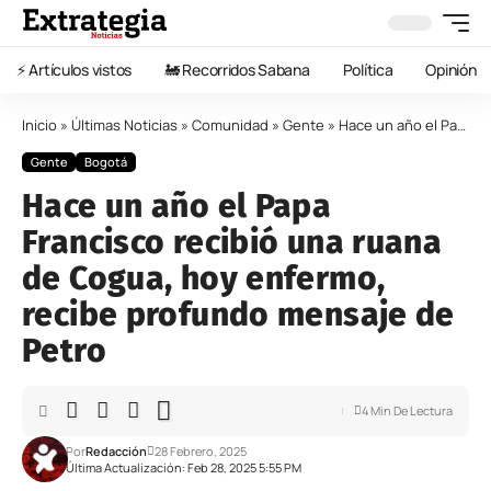
⚡️ Artículos vistos
🚂 Recorridos Sabana
Política
Opinión
Inicio
»
Últimas Noticias
»
Comunidad
»
Gente
»
Hace un año el Papa Francisco recibió una ruana de Cogua, hoy enfermo, recibe profundo mensaje de Petro
Gente
Bogotá
Hace un año el Papa
Francisco recibió una ruana
de Cogua, hoy enfermo,
recibe profundo mensaje de
Petro
4 Min De Lectura
Por
Redacción
28 Febrero, 2025
Última Actualización: Feb 28, 2025 5:55 PM