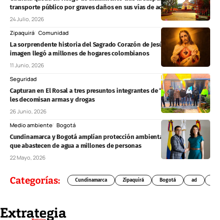
transporte público por graves daños en sus vías de acceso
24 Julio, 2026
Zipaquirá
Comunidad
La sorprendente historia del Sagrado Corazón de Jesús: cómo una
imagen llegó a millones de hogares colombianos
11 Junio, 2026
Seguridad
Capturan en El Rosal a tres presuntos integrantes de “Los Costeños” y
les decomisan armas y drogas
26 Junio, 2026
Medio ambiente
Bogotá
Cundinamarca y Bogotá amplían protección ambiental sobre zonas
que abastecen de agua a millones de personas
22 Mayo, 2026
Categorías:
Cundinamarca
Zipaquirá
Bogotá
ad
Chí