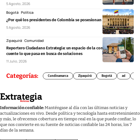
5 Agosto, 2026
Bogotá
Política
¿Por qué los presidentes de Colombia se posesionan el 7 de agosto?
5 Agosto, 2026
Zipaquirá
Comunidad
Reportero Ciudadano Extrategia: un espacio de la comunidad para que
cuente lo que pasa en busca de soluciones
11 Julio, 2026
Categorías:
Cundinamarca
Zipaquirá
Bogotá
ad
Chí
Información confiable:
Manténgase al día con las últimas noticias y
actualizaciones en vivo. Desde política y tecnología hasta entretenimiento
y más, le ofrecemos cobertura en tiempo real en la que puede confiar, lo
que nos convierte en su fuente de noticias confiable las 24 horas, los 7
días de la semana.