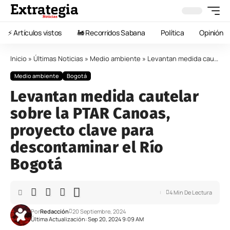
⚡️ Artículos vistos
🚂 Recorridos Sabana
Política
Opinión
Inicio
»
Últimas Noticias
»
Medio ambiente
»
Levantan medida cautelar sobre la PTAR Canoas, proyecto clave para descontaminar el Río Bogotá
Medio ambiente
Bogotá
Levantan medida cautelar
sobre la PTAR Canoas,
proyecto clave para
descontaminar el Río
Bogotá
4 Min De Lectura
Por
Redacción
20 Septiembre, 2024
Última Actualización: Sep 20, 2024 9:09 AM