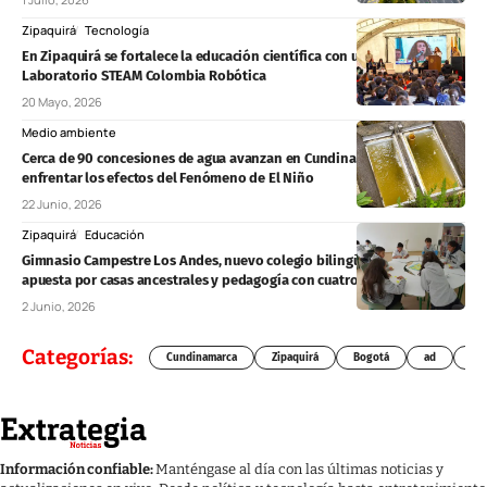
Zipaquirá
Tecnología
En Zipaquirá se fortalece la educación científica con un nuevo
Laboratorio STEAM Colombia Robótica
20 Mayo, 2026
Medio ambiente
Cerca de 90 concesiones de agua avanzan en Cundinamarca para
enfrentar los efectos del Fenómeno de El Niño
22 Junio, 2026
Zipaquirá
Educación
Gimnasio Campestre Los Andes, nuevo colegio bilingüe en Zipaquirá,
apuesta por casas ancestrales y pedagogía con cuatro enfoques
2 Junio, 2026
Categorías:
Cundinamarca
Zipaquirá
Bogotá
ad
Chí
Información confiable:
Manténgase al día con las últimas noticias y