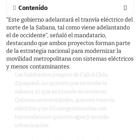
Contenido
“Este gobierno adelantará el tranvía eléctrico del
norte de la Sabana, tal como viene adelantando
el de occidente”, señaló el mandatario,
destacando que ambos proyectos forman parte
de la estrategia nacional para modernizar la
movilidad metropolitana con sistemas eléctricos
y menos contaminantes.
Los habitantes propios de Cajicá Chía,
Zipaquirá, no quieren que se acabe la
sabana, ni que se inunde en invierno.
Quieren universidades, quieren tranvía
eléctrico y no 5G congestionadas con
transmilenios. quieren agua y no más
urbanización