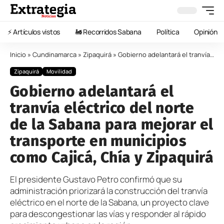
⚡️ Artículos vistos
🚂 Recorridos Sabana
Política
Opinión
Inicio
»
Cundinamarca
»
Zipaquirá
»
Gobierno adelantará el tranvía eléctrico del norte de la Sabana para mejorar el transporte en municipios como Cajicá, Chía y Zipaquirá
Zipaquirá
Movilidad
Gobierno adelantará el
tranvía eléctrico del norte
de la Sabana para mejorar el
transporte en municipios
como Cajicá, Chía y Zipaquirá
El presidente Gustavo Petro confirmó que su
administración priorizará la construcción del tranvía
eléctrico en el norte de la Sabana, un proyecto clave
para descongestionar las vías y responder al rápido