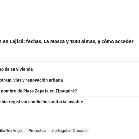
s en Cajicá: fechas, La Mosca y 1280 Almas, y cómo acceder
so de su vivienda
otram, vías y renovación urbana
o nombre de Plaza Zapata en Zipaquirá?
ia registran condición sanitaria inviable
ilio Rey Ángel
Protestas
vía Bogotá – Choachí