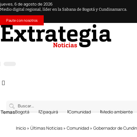
jueves, 6 de agosto de 2026
Medio digital regional, líder en la Sabana de Bogotá y Cundinamarca.
Paute con nosotros
 Temas
Bogotá
Zipaquirá
Comunidad
Medio ambiente
Inicio
»
Últimas Noticias
»
Comunidad
»
Gobernador de Cundinamar