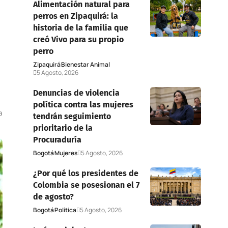
Alimentación natural para
perros en Zipaquirá: la
historia de la familia que
creó Vivo para su propio
perro
Zipaquirá
Bienestar Animal
5 Agosto, 2026
Denuncias de violencia
política contra las mujeres
a
tendrán seguimiento
prioritario de la
Procuraduría
Bogotá
Mujeres
5 Agosto, 2026
¿Por qué los presidentes de
Colombia se posesionan el 7
de agosto?
Bogotá
Política
5 Agosto, 2026