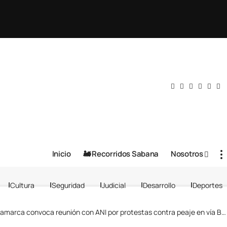
Inicio
🚂 Recorridos Sabana
Nosotros
Cultura
Seguridad
Judicial
Desarrollo
Deportes
ca convoca reunión con ANI por protestas contra peaje en vía Bogotá-Choachí