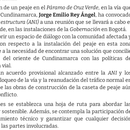
ón de un peaje en el
Páramo de Cruz Verde
, en la vía qu
e Cundinamarca,
Jorge Emilio Rey Ángel
, ha convocad
estructura (ANI)
a una reunión que se llevará a cabo e
de, en las instalaciones de la
Gobernación
en Bogotá.
brir un espacio de diálogo con la comunidad afectada 
n respecto a la instalación del peaje en esta zon
 a la necesidad de encontrar una solución que concili
n del oriente de Cundinamarca con las políticas d
vial.
un acuerdo provisional alcanzado entre la
ANI
y lo
loqueo de la vía y la reanudación del tráfico normal e
e las obras de construcción de la caseta de peaje aú
nflicto.
es se establezca una hoja de ruta para abordar la
sostenible. Además, se contempla la participación d
miento técnico y garantizar que cualquier decisió
las partes involucradas.