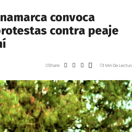
inamarca convoca
protestas contra peaje
hí
Share
3 Min De Lectur