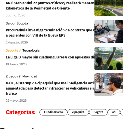
ANI intervendrá 22 puntos críticos y realizará mantenimiento en 60
kilómetros de la Perimetral de Oriente
3 Junio, 2026
Salud
Bogotá
Procuraduría investiga terminación de contrato que afectaba atención
a pacientes con VIH de la Nueva EPS
2 Agosto, 2026
Deportes
Tecnología
La Liga Dimayor sin cuadrangulares y con apuestas diferentes
10 Junio, 2026
Zipaquirá
Movilidad
HAIX, el startup de Zipaquirá que usa inteligencia artificial y realidad
aumentada para detectar infracciones vehiculares sin detener el
tráfico
23 Mayo, 2026
Categorías:
Cundinamarca
Zipaquirá
Bogotá
ad
Chí