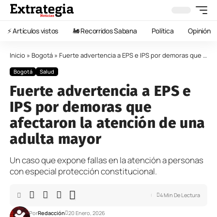
⚡️ Artículos vistos
🚂 Recorridos Sabana
Política
Opinión
Inicio
»
Bogotá
»
Fuerte advertencia a EPS e IPS por demoras que afectaron la atención de una adulta mayor
Bogotá
Salud
Fuerte advertencia a EPS e
IPS por demoras que
afectaron la atención de una
adulta mayor
Un caso que expone fallas en la atención a personas
con especial protección constitucional.
4 Min De Lectura
Por
Redacción
20 Enero, 2026