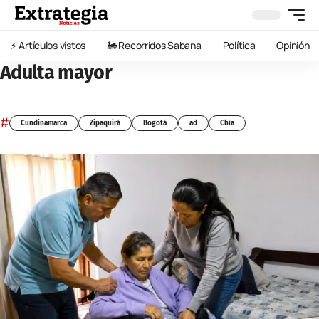
⚡️ Artículos vistos
🚂 Recorridos Sabana
Política
Opinión
Adulta mayor
#
Cundinamarca
Zipaquirá
Bogotá
ad
Chía