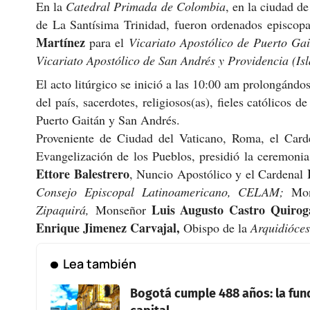
En la
Catedral Primada de Colombia
, en la ciudad d
de La Santísima Trinidad, fueron ordenados episco
Martínez
para el
Vicariato Apostólico de Puerto Gai
Vicariato Apostólico de San Andrés y Providencia (Isl
El acto litúrgico se inició a las 10:00 am prolongándo
del país, sacerdotes, religiosos(as), fieles católicos 
Puerto Gaitán y San Andrés.
Proveniente de Ciudad del Vaticano, Roma, el Car
Evangelización de los Pueblos, presidió la ceremoni
Ettore Balestrero
, Nuncio Apostólico y el Cardenal
Consejo Episcopal Latinoamericano, CELAM;
Mo
Luis Augusto Castro Quirog
Zipaquirá,
Monseñor
Enrique Jimenez Carvajal,
Obispo de la
Arquidióces
Lea también
Bogotá cumple 488 años: la fun