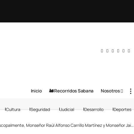
Inicio
🚂 Recorridos Sabana
Nosotros
Cultura
Seguridad
Judicial
Desarrollo
Deportes
ente, Monseñor Raúl Alfonso Carrillo Martínez y Monseñor Jaime Uriel Sanabria Arias