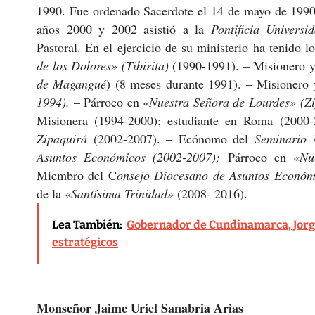
1990. Fue ordenado Sacerdote el 14 de mayo de 1990
años 2000 y 2002 asistió a la
Pontificia Universi
Pastoral. En el ejercicio de su ministerio ha tenido l
de los Dolores» (Tibirita)
(1990-1991). – Misionero 
de Magangué
) (8 meses durante 1991). – Misionero 
1994).
– Párroco en «
Nuestra Señora de Lourdes» (Z
Misionera (1994-2000); estudiante en Roma (2000
Zipaquirá
(2002-2007). – Ecónomo del
Seminario 
Asuntos Económicos (2002-2007);
Párroco en «
Nu
Miembro del C
onsejo Diocesano de Asuntos Económ
de la «
Santísima Trinidad»
(2008- 2016).
Lea También:
Gobernador de Cundinamarca, Jorge 
estratégicos
Monseñor Jaime Uriel Sanabria Arias