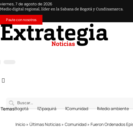
viernes, 7 de agosto de 2026
Medio digital regional, líder en la Sabana de Bogotá y Cundinamarca.
Paute con nosotros
 Temas
Bogotá
Zipaquirá
Comunidad
Medio ambiente
Inicio
»
Últimas Noticias
»
Comunidad
»
Fueron Ordenados Episcopalm