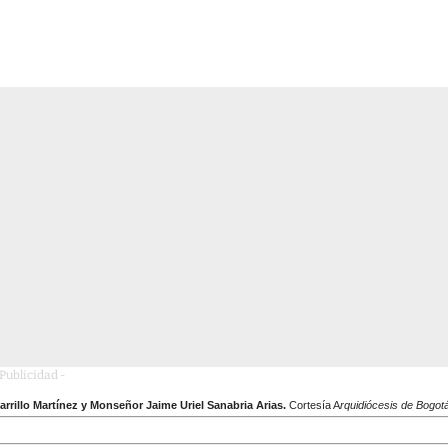
 Publicidad -
rrillo Martínez y Monseñor Jaime Uriel Sanabria Arias.
Cortesía A
rquidiócesis de Bogot