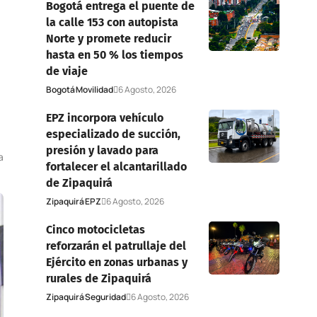
Bogotá entrega el puente de
la calle 153 con autopista
Norte y promete reducir
hasta en 50 % los tiempos
de viaje
Bogotá
Movilidad
6 Agosto, 2026
EPZ incorpora vehículo
especializado de succión,
presión y lavado para
a
fortalecer el alcantarillado
de Zipaquirá
Zipaquirá
EPZ
6 Agosto, 2026
Cinco motocicletas
reforzarán el patrullaje del
Ejército en zonas urbanas y
rurales de Zipaquirá
Zipaquirá
Seguridad
6 Agosto, 2026