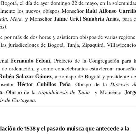
e Bogotá, el día de ayer domingo 22 de mayo, en la solemnida
Raúl Alfonso Carrill
palmente los nuevos obispos Monseñor
Jaime Uriel Sanabria Arias
tán, Meta,
y Monseñor
, para e
as)
.
se por más de dos horas y asistieron obispos de varias regione
de las jurisdicciones de Bogotá, Tunja, Zipaquirá, Villavicencio
Fernando Feloni
denal
, Prefecto de la Congregación para l
a de ordenación, y como concelebrantes estuvieron: monseño
Rubén Salazar Gómez
, arzobispo de Bogotá y presidente de
Héctor Cubillos Peña
nseñor
,
Obispo de la
Diócesis d
a
Jorg
,
Obispo de la
Arquidiócesis de Tunja
y Monseñor
is de Cartagena.
dación de 1538 y el pasado muisca que antecede a la