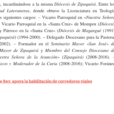
, incardinándose a la misma
Diócesis de Zipaquirá
. Entre lo
dad Lateranense
, donde obtuvo la Licenciatura en Teologí
os siguientes cargos: – Vicario Parroquial en «
Nuestra Señor
y Vicario Parroquial en la «Santa Cruz» de Mompox (
Diócesi
y Párroco en la «Santa Cruz» (
Diócesis de Magangué (1991
ipaquirá
) (1994-2000). – Delegado Diocesano para la Pastora
-2002). – Formador en el
Seminario Mayor «San José» d
Mayor de Zipaquirá
y
Miembro del Consejo Diocesano d
estra Señora de la Asunción» (Zipaquirá)
(2008-2016). 
icos y Moderador de la Curia
(2008-2016); Vicario Foráne
Rey, apoya la habilitación de corredores viales