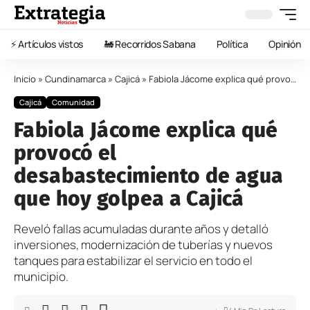
⚡️ Artículos vistos
🚂 Recorridos Sabana
Política
Opinión
Inicio
»
Cundinamarca
»
Cajicá
»
Fabiola Jácome explica qué provocó el desabastecimiento de agua que hoy golpea a Cajicá
Cajicá
Comunidad
Fabiola Jácome explica qué
provocó el
desabastecimiento de agua
que hoy golpea a Cajicá
Reveló fallas acumuladas durante años y detalló
inversiones, modernización de tuberías y nuevos
tanques para estabilizar el servicio en todo el
municipio.