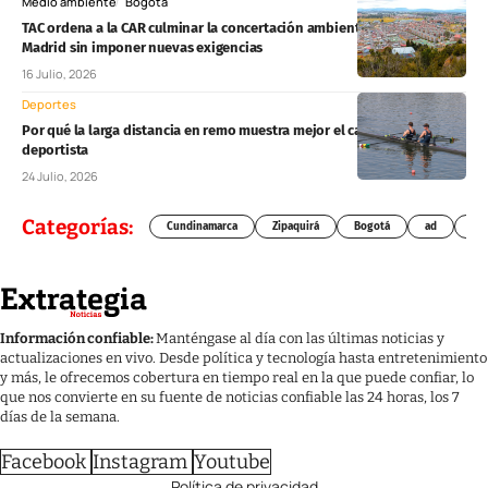
Medio ambiente
Bogotá
TAC ordena a la CAR culminar la concertación ambiental del POT de
Madrid sin imponer nuevas exigencias
16 Julio, 2026
Deportes
Por qué la larga distancia en remo muestra mejor el carácter de un
deportista
24 Julio, 2026
Categorías:
Cundinamarca
Zipaquirá
Bogotá
ad
Chí
Información confiable:
Manténgase al día con las últimas noticias y
actualizaciones en vivo. Desde política y tecnología hasta entretenimiento
y más, le ofrecemos cobertura en tiempo real en la que puede confiar, lo
que nos convierte en su fuente de noticias confiable las 24 horas, los 7
días de la semana.
Facebook
Instagram
Youtube
Política de privacidad