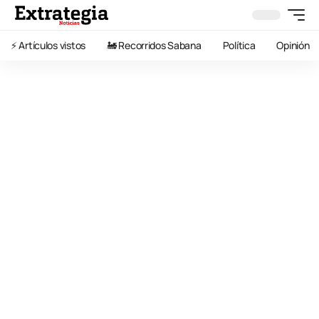
⚡️ Artículos vistos
🚂 Recorridos Sabana
Política
Opinión