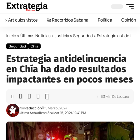
⚡️ Artículos vistos
🚂 Recorridos Sabana
Política
Opinión
Inicio
»
Últimas Noticias
»
Justicia
»
Seguridad
»
Estrategia antidelincuencia en Chía ha dado resultados impactantes en pocos meses
Seguridad
Chía
Estrategia antidelincuencia
en Chía ha dado resultados
impactantes en pocos meses
3 Min De Lectura
Por
Redacción
15 Marzo, 2024
Última Actualización: Mar 15, 2024 12:41 PM