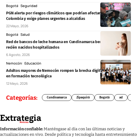
Bogotá
Seguridad
PGN alerta por riesgos climáticos que podrían afectar elecciones en
Colombia y exige planes urgentes a alcaldías
22 Mayo, 2026
Bogotá
Salud
Red de bancos de leche humana en Cundinamarca beneficia a 362
recién nacidos hospitalizados
6 Agosto, 2026
Nemocón
Educación
Adultos mayores de Nemocón rompen la brecha digital tras graduarse
en formación tecnológica
12 Mayo, 2026
Categorías:
Cundinamarca
Zipaquirá
Bogotá
ad
Chí
Información confiable:
Manténgase al día con las últimas noticias y
actualizaciones en vivo. Desde política y tecnología hasta entretenimiento