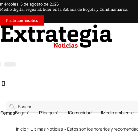
miércoles, 5 de agosto de 2026
Medio digital regional, líder en la Sabana de Bogotá y Cundinamarca.
Paute con nosotros
 Temas
Bogotá
Zipaquirá
Comunidad
Medio ambiente
Inicio
»
Últimas Noticias
»
Estos son los horarios y recomendaciones pa