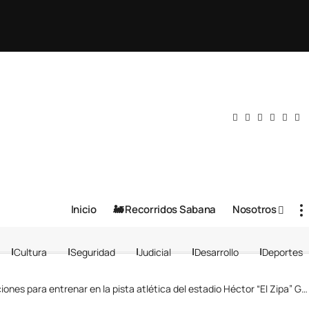
Inicio
🚂 Recorridos Sabana
Nosotros
Cultura
Seguridad
Judicial
Desarrollo
Deportes
ra entrenar en la pista atlética del estadio Héctor “El Zipa” González, en Zipaquirá