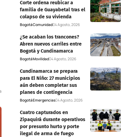
Corte ordena reubicar a
familia de Guayabetal tras el
colapso de su vivienda
Bogotá
Comunidad
4 Agosto, 2026
¿Se acaban los trancones?
Abren nuevos carriles entre
Bogotá y Cundinamarca
Bogotá
Movilidad
4 Agosto, 2026
Cundinamarca se prepara
para El Niño: 27 municipios
aún deben completar sus
a
planes de contingencia
Bogotá
Emergencias
4 Agosto, 2026
Cuatro capturados en
Zipaquirá durante operativos
por presunto hurto y porte
ilegal de arma de fuego