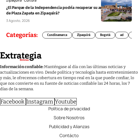
Zipaquirá
Cultura
¿El Parque de la Independencia podría recuperar su antiguo nombre
de Plaza Zapata en Zipaquirá?
3 Agosto, 2026
Categorías:
Cundinamarca
Zipaquirá
Bogotá
ad
Chí
Información confiable:
Manténgase al día con las últimas noticias y
actualizaciones en vivo. Desde política y tecnología hasta entretenimiento
y más, le ofrecemos cobertura en tiempo real en la que puede confiar, lo
que nos convierte en su fuente de noticias confiable las 24 horas, los 7
días de la semana.
Facebook
Instagram
Youtube
Política de privacidad
Sobre Nosotros
Publicidad y Alianzas
Contácto