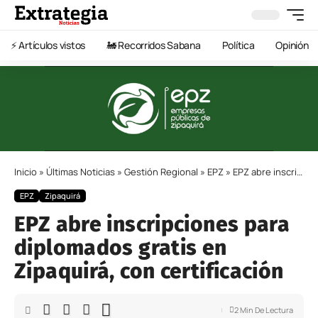
⚡️ Artículos vistos
🚂 Recorridos Sabana
Política
Opinión
Inicio
»
Últimas Noticias
»
Gestión Regional
»
EPZ
»
EPZ abre inscripciones para diplomados gratis en Zipaquirá, con certificación
EPZ
Zipaquirá
EPZ abre inscripciones para
diplomados gratis en
Zipaquirá, con certificación
2 Min De Lectura