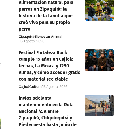
Alimentación natural para
perros en Zipaquirá: la
historia de la familia que
creó Vivo para su propio
perro
Zipaquirá
Bienestar Animal
5 Agosto, 2026
Festival Fortaleza Rock
cumple 15 años en Cajicá:
a
fechas, La Mosca y 1280
Almas, y cómo acceder gratis
con material reciclable
Cajicá
Cultura
5 Agosto, 2026
Invías adelanta
mantenimiento en la Ruta
Nacional 45A entre
Zipaquirá, Chiquinquirá y
Piedecuesta hasta junio de