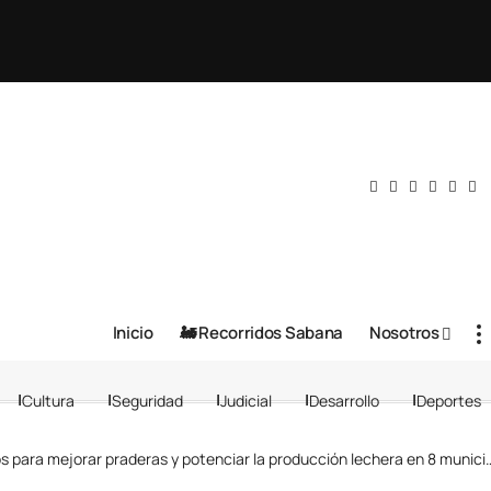
Inicio
🚂 Recorridos Sabana
Nosotros
Cultura
Seguridad
Judicial
Desarrollo
Deportes
a mejorar praderas y potenciar la producción lechera en 8 municipios de Cundinamarca