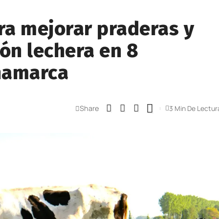
ra mejorar praderas y
ión lechera en 8
namarca
Share
3 Min De Lectur