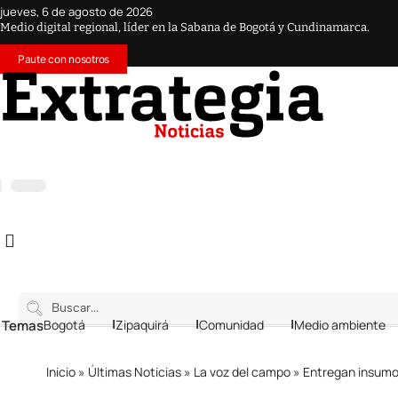
jueves, 6 de agosto de 2026
Medio digital regional, líder en la Sabana de Bogotá y Cundinamarca.
Paute con nosotros
 Temas
Bogotá
Zipaquirá
Comunidad
Medio ambiente
Inicio
»
Últimas Noticias
»
La voz del campo
»
Entregan insumos par