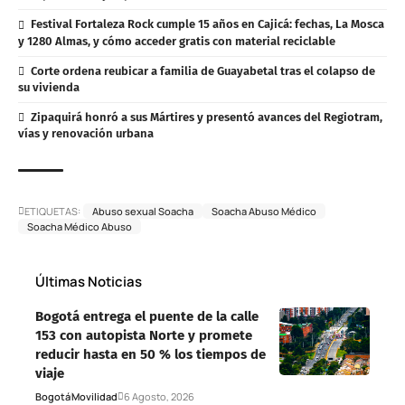
Festival Fortaleza Rock cumple 15 años en Cajicá: fechas, La Mosca
y 1280 Almas, y cómo acceder gratis con material reciclable
Corte ordena reubicar a familia de Guayabetal tras el colapso de
su vivienda
Zipaquirá honró a sus Mártires y presentó avances del Regiotram,
vías y renovación urbana
ETIQUETAS:
Abuso sexual Soacha
Soacha Abuso Médico
Soacha Médico Abuso
Últimas Noticias
Bogotá entrega el puente de la calle
153 con autopista Norte y promete
reducir hasta en 50 % los tiempos de
viaje
Bogotá
Movilidad
6 Agosto, 2026