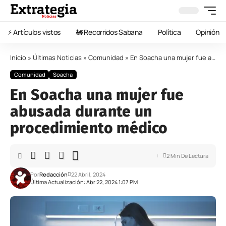
⚡️ Artículos vistos
🚂 Recorridos Sabana
Política
Opinión
Inicio
»
Últimas Noticias
»
Comunidad
»
En Soacha una mujer fue abusada durante un procedimiento médico
Comunidad
Soacha
En Soacha una mujer fue
abusada durante un
procedimiento médico
2 Min De Lectura
Por
Redacción
22 Abril, 2024
Última Actualización: Abr 22, 2024 1:07 PM