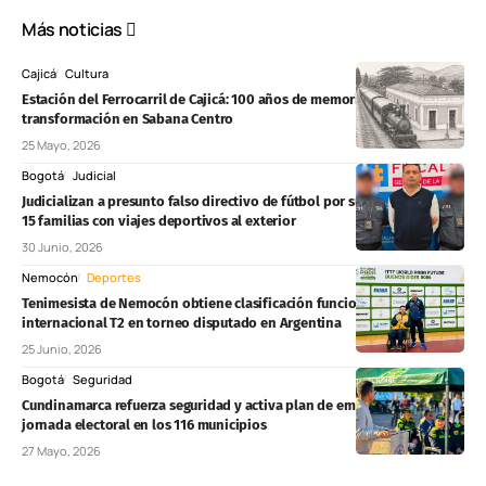
Más noticias
Cajicá
Cultura
Estación del Ferrocarril de Cajicá: 100 años de memoria, patrimonio y
transformación en Sabana Centro
25 Mayo, 2026
Bogotá
Judicial
Judicializan a presunto falso directivo de fútbol por supuesta estafa a
15 familias con viajes deportivos al exterior
30 Junio, 2026
Nemocón
Deportes
Tenimesista de Nemocón obtiene clasificación funcional
internacional T2 en torneo disputado en Argentina
25 Junio, 2026
Bogotá
Seguridad
Cundinamarca refuerza seguridad y activa plan de emergencias para
jornada electoral en los 116 municipios
27 Mayo, 2026