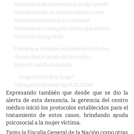
violencia o abuso contra la mujer quede
invisibilizado. Es nuestro deber como
sociedad denunciar y condenar
firmemente cualquier hecho que atente
contra su integridad.
Desde que tuvimos conocimiento de las
denuncias, a través de las redes…
https://t.co/o1ioCmuARn
— Jorge Emilio Rey Ángel
(@JorgeEmilioRey)
April 21, 2024
Expresando también que desde que se dio la
alerta de esta denuncia, la gerencia del centro
médico inició los protocolos establecidos para el
tratamiento de estos casos, brindando ayuda
psicosocial a la mujer víctima.
Tanto la Fiscalía General de la Nación como otras