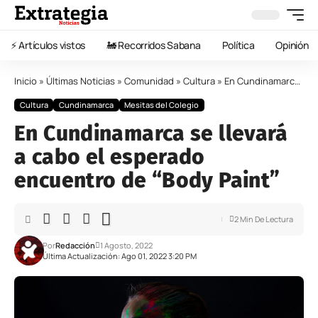
⚡️ Artículos vistos
🚂 Recorridos Sabana
Política
Opinión
Inicio
»
Últimas Noticias
»
Comunidad
»
Cultura
»
En Cundinamarca se llevará a cabo el esperado encuentro de “Body Paint”
Cultura
Cundinamarca
Mesitas del Colegio
En Cundinamarca se llevará
a cabo el esperado
encuentro de “Body Paint”
2 Min De Lectura
Por
Redacción
1 Agosto, 2022
Última Actualización: Ago 01, 2022 3:20 PM