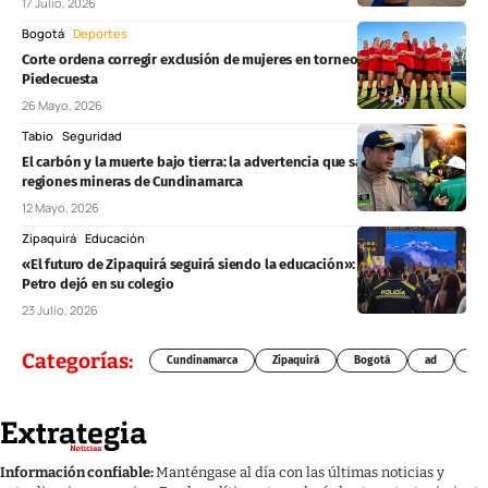
17 Julio, 2026
Bogotá
Deportes
Corte ordena corregir exclusión de mujeres en torneo de fútbol de
Piedecuesta
26 Mayo, 2026
Tabio
Seguridad
El carbón y la muerte bajo tierra: la advertencia que sacude a las
regiones mineras de Cundinamarca
12 Mayo, 2026
Zipaquirá
Educación
«El futuro de Zipaquirá seguirá siendo la educación»: el mensaje que
Petro dejó en su colegio
23 Julio, 2026
Categorías:
Cundinamarca
Zipaquirá
Bogotá
ad
Chí
Información confiable:
Manténgase al día con las últimas noticias y