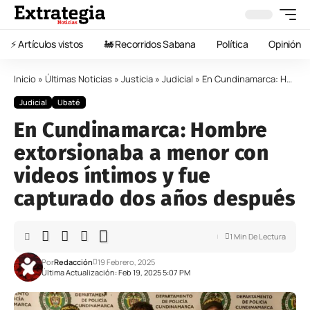
⚡️ Artículos vistos
🚂 Recorridos Sabana
Política
Opinión
Inicio
»
Últimas Noticias
»
Justicia
»
Judicial
»
En Cundinamarca: Hombre extorsionaba a menor con videos íntimos y fue capturado dos años después
Judicial
Ubaté
En Cundinamarca: Hombre
extorsionaba a menor con
videos íntimos y fue
capturado dos años después
1 Min De Lectura
Por
Redacción
19 Febrero, 2025
Última Actualización: Feb 19, 2025 5:07 PM