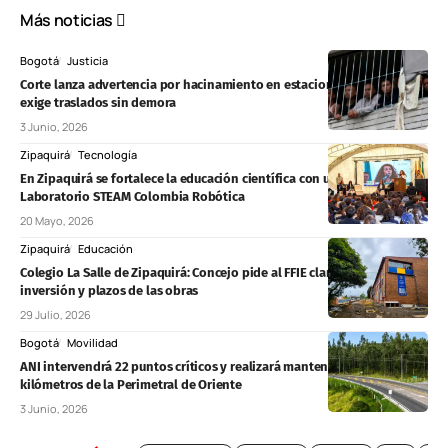
Más noticias
Bogotá
Justicia
Corte lanza advertencia por hacinamiento en estaciones de Policía y
exige traslados sin demora
3 Junio, 2026
Zipaquirá
Tecnología
En Zipaquirá se fortalece la educación científica con un nuevo
Laboratorio STEAM Colombia Robótica
20 Mayo, 2026
Zipaquirá
Educación
Colegio La Salle de Zipaquirá: Concejo pide al FFIE claridad sobre
inversión y plazos de las obras
29 Julio, 2026
Bogotá
Movilidad
ANI intervendrá 22 puntos críticos y realizará mantenimiento en 60
kilómetros de la Perimetral de Oriente
3 Junio, 2026