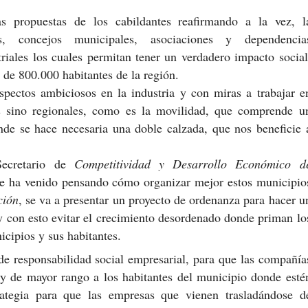
s propuestas de los cabildantes reafirmando a la vez, l
es, concejos municipales, asociaciones y dependencia
riales los cuales permitan tener un verdadero impacto social
 de 800.000 habitantes de la región.
pectos ambiciosos en la industria y con miras a trabajar e
es sino regionales, como es la movilidad, que comprende u
nde se hace necesaria una doble calzada, que nos beneficie 
Secretario de
Competitividad y Desarrollo Económico d
e ha venido pensando cómo organizar mejor estos municipio
ción
, se va a presentar un proyecto de ordenanza para hacer u
 y con esto evitar el crecimiento desordenado donde priman lo
nicipios y sus habitantes.
e responsabilidad social empresarial, para que las compañía
s y de mayor rango a los habitantes del municipio donde esté
rategia para que las empresas que vienen trasladándose d