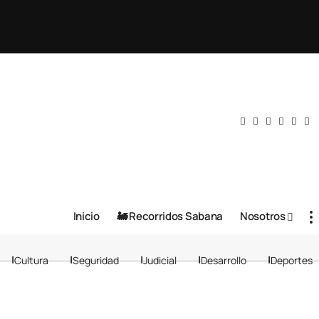
Inicio
🚂 Recorridos Sabana
Nosotros
Cultura
Seguridad
Judicial
Desarrollo
Deportes