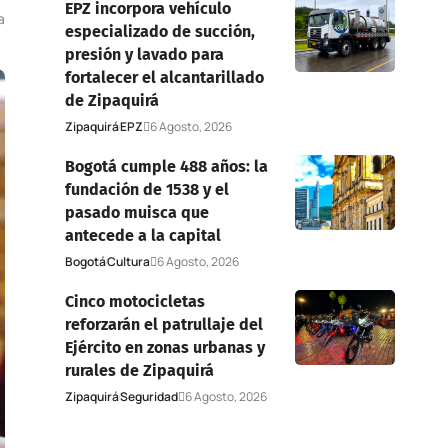
EPZ incorpora vehículo
a
especializado de succión,
presión y lavado para
fortalecer el alcantarillado
de Zipaquirá
Zipaquirá
EPZ
6 Agosto, 2026
Bogotá cumple 488 años: la
fundación de 1538 y el
pasado muisca que
antecede a la capital
Bogotá
Cultura
6 Agosto, 2026
Cinco motocicletas
reforzarán el patrullaje del
Ejército en zonas urbanas y
rurales de Zipaquirá
Zipaquirá
Seguridad
6 Agosto, 2026