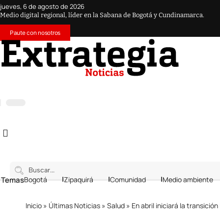
jueves, 6 de agosto de 2026
Medio digital regional, líder en la Sabana de Bogotá y Cundinamarca.
Paute con nosotros
 Temas
Bogotá
Zipaquirá
Comunidad
Medio ambiente
Inicio
»
Últimas Noticias
»
Salud
»
En abril iniciará la transic