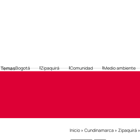
 Temas
Bogotá
Zipaquirá
Comunidad
Medio ambiente
Inicio
»
Cundinamarca
»
Zipaquirá