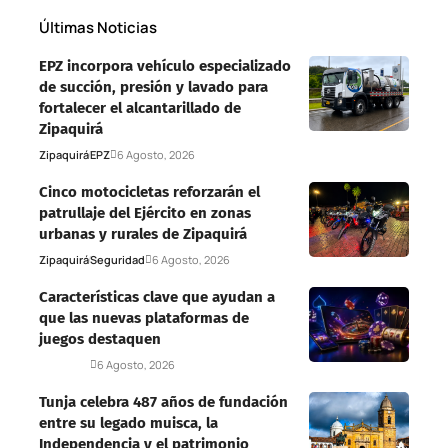
Últimas Noticias
EPZ incorpora vehículo especializado
de succión, presión y lavado para
fortalecer el alcantarillado de
Zipaquirá
Zipaquirá
EPZ
6 Agosto, 2026
Cinco motocicletas reforzarán el
patrullaje del Ejército en zonas
urbanas y rurales de Zipaquirá
Zipaquirá
Seguridad
6 Agosto, 2026
Características clave que ayudan a
que las nuevas plataformas de
juegos destaquen
Deportes
6 Agosto, 2026
Tunja celebra 487 años de fundación
entre su legado muisca, la
Independencia y el patrimonio