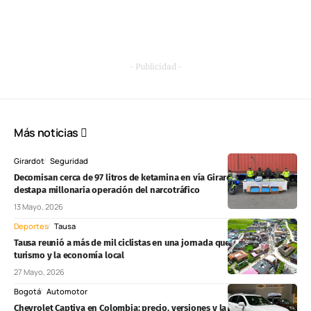
- Publicidad -
Más noticias
Girardot
Seguridad
Decomisan cerca de 97 litros de ketamina en vía Girardot–Bogotá y
destapa millonaria operación del narcotráfico
13 Mayo, 2026
Deportes
Tausa
Tausa reunió a más de mil ciclistas en una jornada que impulsó el
turismo y la economía local
27 Mayo, 2026
Bogotá
Automotor
Chevrolet Captiva en Colombia: precio, versiones y la camioneta que