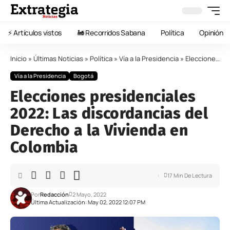
⚡️ Artículos vistos
🚂 Recorridos Sabana
Política
Opinión
Inicio
»
Últimas Noticias
»
Política
»
Vía a la Presidencia
»
Elecciones presidenciales 2022: Las discordancias del Derecho a la Vivienda en Colombia
Vía a la Presidencia
Bogotá
Elecciones presidenciales
2022: Las discordancias del
Derecho a la Vivienda en
Colombia
17 Min De Lectura
Por
Redacción
2 Mayo, 2022
Última Actualización: May 02, 2022 12:07 PM