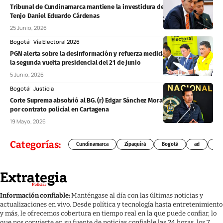
Tribunal de Cundinamarca mantiene la investidura del concejal de
Tenjo Daniel Eduardo Cárdenas
25 Junio, 2026
Bogotá
Vía Electoral 2026
PGN alerta sobre la desinformación y refuerza medidas para proteger
la segunda vuelta presidencial del 21 de junio
5 Junio, 2026
Bogotá
Justicia
Corte Suprema absolvió al BG. (r) Edgar Sánchez Morales en proceso
por contrato policial en Cartagena
19 Mayo, 2026
Categorías:
Cundinamarca
Zipaquirá
Bogotá
ad
Chí
Información confiable:
Manténgase al día con las últimas noticias y
actualizaciones en vivo. Desde política y tecnología hasta entretenimiento
y más, le ofrecemos cobertura en tiempo real en la que puede confiar, lo
que nos convierte en su fuente de noticias confiable las 24 horas, los 7