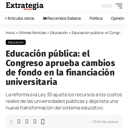
⚡️ Artículos vistos
🚂 Recorridos Sabana
Política
Opinión
Inicio
»
Últimas Noticias
»
Educación
»
Educación pública: el Congreso aprueba cambios de fondo en la financiación universitaria
Educación
Educación pública: el
Congreso aprueba cambios
de fondo en la financiación
universitaria
La reforma a la Ley 30 ajusta los recursos a los costos
reales de las universidades públicas y deja lista una
nueva transformación del sistema educativo.
3 Min De Lectura