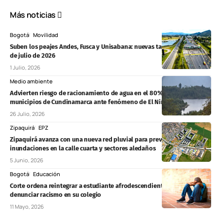
Más noticias
Bogotá
Movilidad
Suben los peajes Andes, Fusca y Unisabana: nuevas tarifas desde este 1
de julio de 2026
1 Julio, 2026
Medio ambiente
Advierten riesgo de racionamiento de agua en el 80% de los
municipios de Cundinamarca ante fenómeno de El Niño
26 Julio, 2026
Zipaquirá
EPZ
Zipaquirá avanza con una nueva red pluvial para prevenir
inundaciones en la calle cuarta y sectores aledaños
5 Junio, 2026
Bogotá
Educación
Corte ordena reintegrar a estudiante afrodescendiente expulsado tras
denunciar racismo en su colegio
11 Mayo, 2026