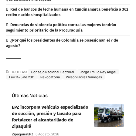
Red de bancos de leche humana en Cundinamarca beneficia a 362
recién nacidos hospitalizados
Denuncias de violencia política contra las mujeres tendrán
seguimiento prioritario de la Procuraduría
¿Por qué los presidentes de Colombia se posesionan el 7 de
agosto?
ETIQUETAS:
Consejo Nacional Electoral
Jorge Emilio Rey Ángel
Ley 1475 de 2011
Revocatoria
Wilson Flórez Vanegas
Últimas Noticias
EPZ incorpora vehículo especializado
de succión, presión y lavado para
fortalecer el alcantarillado de
Zipaquirá
Zipaquirá
EPZ
6 Agosto, 2026