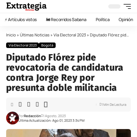
⚡️ Artículos vistos
🚂 Recorridos Sabana
Política
Opinión
Inicio
»
Últimas Noticias
»
Vía Electoral 2023
»
Diputado Flórez pide revocatoria de candidatura contra Jorge Rey por presunta doble militancia
Vía Electoral 2023
Bogotá
Diputado Flórez pide
revocatoria de candidatura
contra Jorge Rey por
presunta doble militancia
1 Min De Lectura
Por
Redacción
1 Agosto, 2023
Última Actualización: Ago 01, 2023 3:34 PM