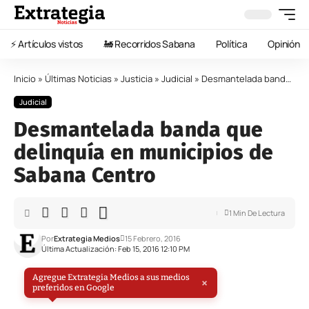
⚡️ Artículos vistos
🚂 Recorridos Sabana
Política
Opinión
Inicio
»
Últimas Noticias
»
Justicia
»
Judicial
»
Desmantelada banda que delinquía en municipios de Sabana Centro
Judicial
Desmantelada banda que
delinquía en municipios de
Sabana Centro
1 Min De Lectura
Por
Extrategia Medios
15 Febrero, 2016
Última Actualización: Feb 15, 2016 12:10 PM
Agregue Extrategia Medios a sus medios
×
preferidos en Google