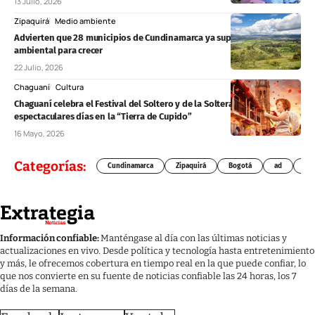
13 Julio, 2026
Zipaquirá
Medio ambiente
Advierten que 28 municipios de Cundinamarca ya superaron su límite
ambiental para crecer
22 Julio, 2026
Chaguaní
Cultura
Chaguaní celebra el Festival del Soltero y de la Soltera: tres
espectaculares días en la “Tierra de Cupido”
16 Mayo, 2026
Categorías:
Cundinamarca
Zipaquirá
Bogotá
ad
Chí
Información confiable:
Manténgase al día con las últimas noticias y
actualizaciones en vivo. Desde política y tecnología hasta entretenimiento
y más, le ofrecemos cobertura en tiempo real en la que puede confiar, lo
que nos convierte en su fuente de noticias confiable las 24 horas, los 7
días de la semana.