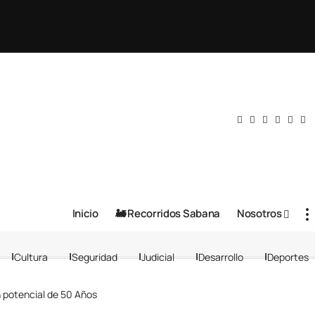
Inicio
🚂 Recorridos Sabana
Nosotros
Cultura
Seguridad
Judicial
Desarrollo
Deportes
n potencial de 50 Años