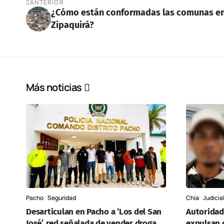
ANTERIOR
¿Cómo están conformadas las comunas e
Zipaquirá?
Más noticias
Pacho
Seguridad
Chía
Judicia
Desarticulan en Pacho a ‘Los del San
Autoridad
José’, red señalada de vender droga
expulsan 