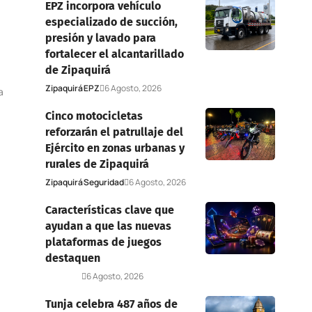
EPZ incorpora vehículo
especializado de succión,
presión y lavado para
fortalecer el alcantarillado
de Zipaquirá
Zipaquirá
EPZ
6 Agosto, 2026
a
Cinco motocicletas
reforzarán el patrullaje del
Ejército en zonas urbanas y
rurales de Zipaquirá
Zipaquirá
Seguridad
6 Agosto, 2026
Características clave que
ayudan a que las nuevas
plataformas de juegos
destaquen
Deportes
6 Agosto, 2026
Tunja celebra 487 años de