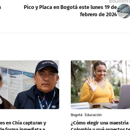
SIGUIENTE
n
Pico y Placa en Bogotá este lunes 19 de
febrero de 2024
l
Bogotá
Educación
es en Chía capturan y
¿Cómo elegir una maestría 
de forma inmediata a
Colombia y qué aspectos t