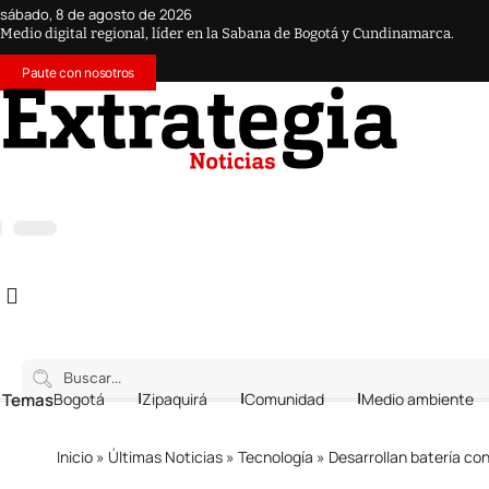
sábado, 8 de agosto de 2026
Medio digital regional, líder en la Sabana de Bogotá y Cundinamarca.
Paute con nosotros
 Temas
Bogotá
Zipaquirá
Comunidad
Medio ambiente
Inicio
»
Últimas Noticias
»
Tecnología
»
Desarrollan batería co