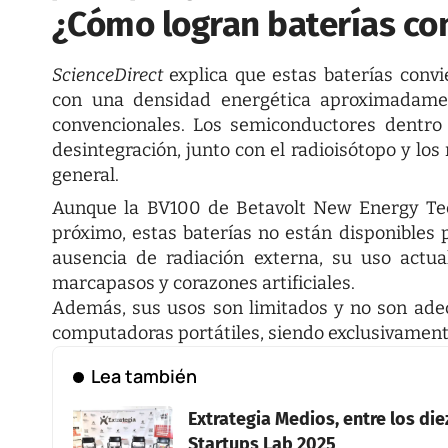
¿Cómo logran baterías co
ScienceDirect
explica que estas baterías convi
con una densidad energética aproximadamen
convencionales. Los semiconductores dentro 
desintegración, junto con el radioisótopo y lo
general.
Aunque la BV100 de Betavolt New Energy Te
próximo, estas baterías no están disponibles 
ausencia de radiación externa, su uso actu
marcapasos y corazones artificiales.
Además, sus usos son limitados y no son adec
computadoras portátiles, siendo exclusivamen
Lea también
Extrategia Medios, entre los di
Startups Lab 2025