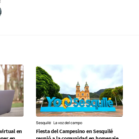
Sesquilé
La voz del campo
virtual en
Fiesta del Campesino en Sesquilé
ener en
reunió a la comunidad en homenaje