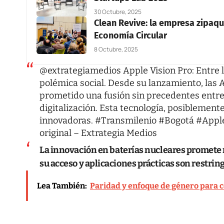
30 Octubre, 2025
Clean Revive: la empresa zipaq
Economía Circular
8 Octubre, 2025
@extrategiamedios
Apple Vision Pro: Entre l
polémica social. Desde su lanzamiento, las 
prometido una fusión sin precedentes entre 
digitalización. Esta tecnología, posiblement
innovadoras.
#Transmilenio
#Bogotá
#Appl
original – Extrategia Medios
La innovación en baterías nucleares promete r
su acceso y aplicaciones prácticas son restrin
Lea También:
Paridad y enfoque de género para co