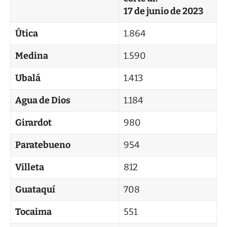
17 de junio de 2023
Útica
1.864
Medina
1.590
Ubalá
1.413
Agua de Dios
1.184
Girardot
980
Paratebueno
954
Villeta
812
Guataquí
708
Tocaima
551