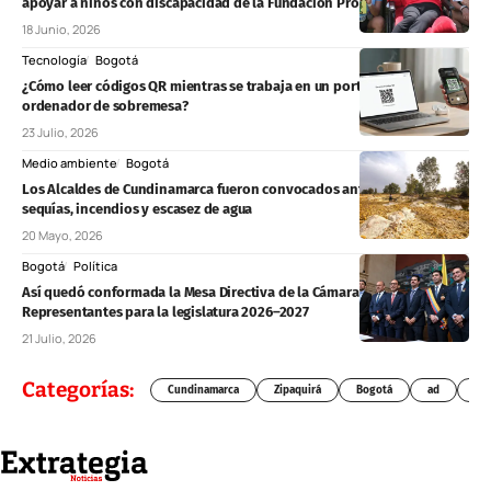
apoyar a niños con discapacidad de la Fundación Proyecto Unión
18 Junio, 2026
Tecnología
Bogotá
¿Cómo leer códigos QR mientras se trabaja en un portátil o un
ordenador de sobremesa?
23 Julio, 2026
Medio ambiente
Bogotá
Los Alcaldes de Cundinamarca fueron convocados ante amenaza de
sequías, incendios y escasez de agua
20 Mayo, 2026
Bogotá
Política
Así quedó conformada la Mesa Directiva de la Cámara de
Representantes para la legislatura 2026–2027
21 Julio, 2026
Categorías:
Cundinamarca
Zipaquirá
Bogotá
ad
Chí