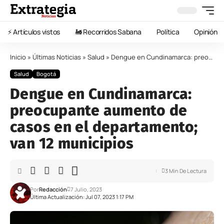
⚡️ Artículos vistos
🚂 Recorridos Sabana
Política
Opinión
Inicio
»
Últimas Noticias
»
Salud
»
Dengue en Cundinamarca: preocupante aumento de casos en el departamento; van 12 municipios
Salud
Bogotá
Dengue en Cundinamarca:
preocupante aumento de
casos en el departamento;
van 12 municipios
3 Min De Lectura
Por
Redacción
7 Julio, 2023
Última Actualización: Jul 07, 2023 1:17 PM