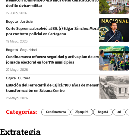
Nemocón conmemoró 426 años de su constitución colonial con
desfile cívico-militar
27 Julio, 2026
Bogotá
Justicia
Corte Suprema absolvió al BG. (r) Edgar Sánchez Morales en proceso
por contrato policial en Cartagena
19 Mayo, 2026
Bogotá
Seguridad
Cundinamarca refuerza seguridad y activa plan de emergencias para
jornada electoral en los 116 municipios
27 Mayo, 2026
Cajicá
Cultura
Estación del Ferrocarril de Cajicá: 100 años de memoria, patrimonio y
transformación en Sabana Centro
25 Mayo, 2026
Categorías:
Cundinamarca
Zipaquirá
Bogotá
ad
Chí