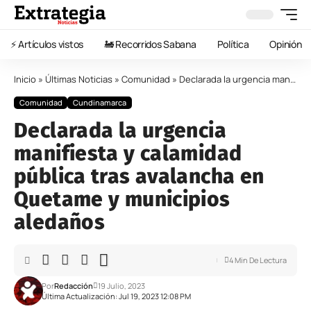
⚡️ Artículos vistos
🚂 Recorridos Sabana
Política
Opinión
Inicio
»
Últimas Noticias
»
Comunidad
»
Declarada la urgencia manifiesta y calamidad pública tras avalancha en Quetame y municipios aledaños
Comunidad
Cundinamarca
Declarada la urgencia
manifiesta y calamidad
pública tras avalancha en
Quetame y municipios
aledaños
4 Min De Lectura
Por
Redacción
19 Julio, 2023
Última Actualización: Jul 19, 2023 12:08 PM