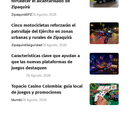
fortalecer el alcantarillado de
Zipaquirá
Zipaquirá
EPZ
6 Agosto, 2026
Cinco motocicletas reforzarán el
patrullaje del Ejército en zonas
urbanas y rurales de Zipaquirá
Zipaquirá
Seguridad
6 Agosto, 2026
Características clave que ayudan a
que las nuevas plataformas de
juegos destaquen
Deportes
6 Agosto, 2026
Topacio Casino Colombia: guía local
de juegos y promociones
Mundo
6 Agosto, 2026