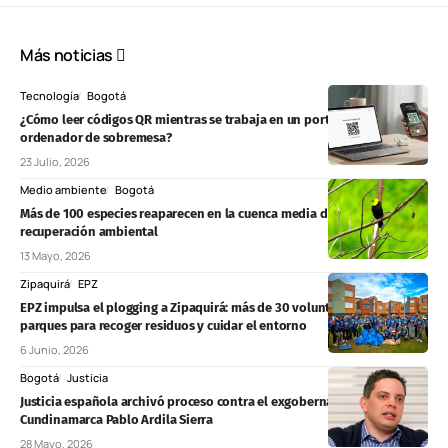
Más noticias
Tecnología
Bogotá
¿Cómo leer códigos QR mientras se trabaja en un portátil o un
ordenador de sobremesa?
23 Julio, 2026
Medio ambiente
Bogotá
Más de 100 especies reaparecen en la cuenca media del río Bogotá tras
recuperación ambiental
13 Mayo, 2026
Zipaquirá
EPZ
EPZ impulsa el plogging a Zipaquirá: más de 30 voluntarios recorrieron
parques para recoger residuos y cuidar el entorno
6 Junio, 2026
Bogotá
Justicia
Justicia española archivó proceso contra el exgobernador de
Cundinamarca Pablo Ardila Sierra
28 Mayo, 2026