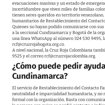
evacuaciones masivas y un estado de emergenci
incertidumbre que viven miles de familias co
tienen seres queridos en territorio venezolano,
humanitarios de Restablecimiento del Contacto
Quienes no hayan podido comunicarse con sus 
a la seccional Cundinamarca y Bogotá de la org
una línea WhatsApp al número
324 530 9495
, 
rcf@cruzrojabogota.org.co
.
A nivel nacional, la Cruz Roja Colombiana tamb
9525
y el correo
rcf@cruzrojacolombia.org
.
¿Cómo puede pedir ayuda
Cundinamarca?
El servicio de Restablecimiento del Contacto Fam
neutralidad e imparcialidad humanitaria, y no r
formal con la organización. Basta con comunicar