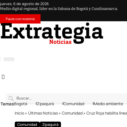
jueves, 6 de agosto de 2026
Medio digital regional, líder en la Sabana de Bogotá y Cundinamarca.
Paute con nosotros
 Temas
Bogotá
Zipaquirá
Comunidad
Medio ambiente
Inicio
»
Últimas Noticias
»
Comunidad
»
Cruz Roja habilita lí
Comunidad
Zipaquirá