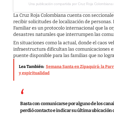
Una publicación compartida por Cruz Roja Colombiana 
La Cruz Roja Colombiana cuenta con seccionales 
recibir solicitudes de localización de persona
Familiar es un protocolo internacional que la o
desastres naturales que interrumpen las comun
En situaciones como la actual, donde el caos ve
infraestructura dificultan las comunicaciones en
puente disponible para las familias que no logr
Lea También:
Semana Santa en Zipaquirá: la Parro
y espiritualidad
Basta con comunicarse por alguno de los canale
perdió contacto e indicar su última ubicación