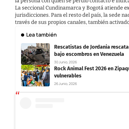
la persona con quien se perdió contacto e indic
La seccional Cundinamarca y Bogotá atiende ex
jurisdicciones. Para el resto del país, la sede n
través de sus propios canales, también activad
Lea también
Rescatistas de Jordania rescatan
bajo escombros en Venezuela
30 Junio, 2026
Rock Animal Fest 2026 en Zipaqu
vulnerables
26 Junio, 2026