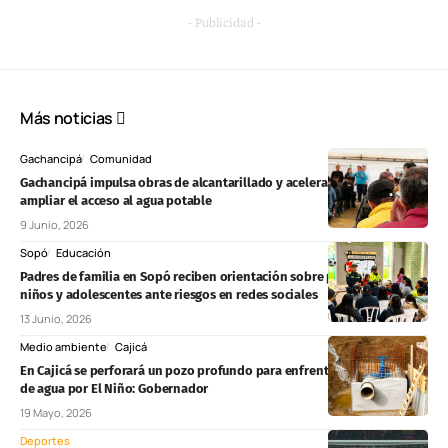
- Publicidad -
Más noticias
Gachancipá
Comunidad
Gachancipá impulsa obras de alcantarillado y acelera proyectos para
ampliar el acceso al agua potable
9 Junio, 2026
Sopó
Educación
Padres de familia en Sopó reciben orientación sobre protección de
niños y adolescentes ante riesgos en redes sociales
13 Junio, 2026
Medio ambiente
Cajicá
En Cajicá se perforará un pozo profundo para enfrentar posible crisis
de agua por El Niño: Gobernador
19 Mayo, 2026
Deportes