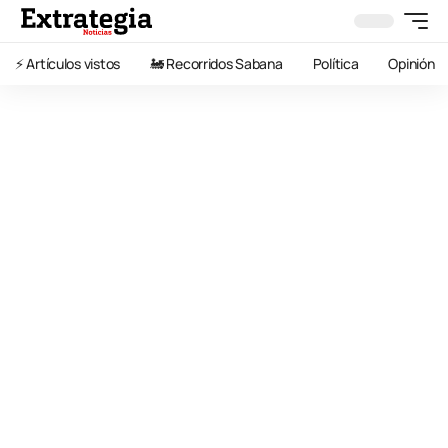
⚡️ Artículos vistos
🚂 Recorridos Sabana
Política
Opinión