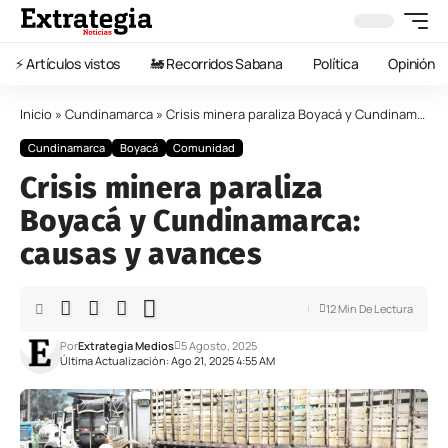
⚡️ Artículos vistos
🚂 Recorridos Sabana
Política
Opinión
Inicio
»
Cundinamarca
»
Crisis minera paraliza Boyacá y Cundinamarca: causas y avances
Cundinamarca
Boyacá
Comunidad
Crisis minera paraliza
Boyacá y Cundinamarca:
causas y avances
12 Min De Lectura
Por
Extrategia Medios
5 Agosto, 2025
Última Actualización: Ago 21, 2025 4:55 AM