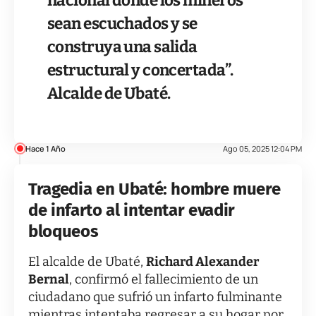
nacional donde los mineros
sean escuchados y se
construya una salida
estructural y concertada”.
Alcalde de Ubaté.
Hace 1 Año
Ago 05, 2025 12:04 PM
Tragedia en Ubaté: hombre muere
de infarto al intentar evadir
bloqueos
El alcalde de Ubaté,
Richard Alexander
Bernal
, confirmó el fallecimiento de un
ciudadano que sufrió un infarto fulminante
mientras intentaba regresar a su hogar por