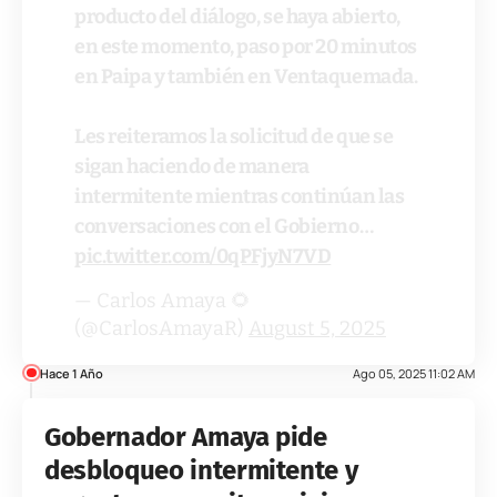
producto del diálogo, se haya abierto,
en este momento, paso por 20 minutos
en Paipa y también en Ventaquemada.
Les reiteramos la solicitud de que se
sigan haciendo de manera
intermitente mientras continúan las
conversaciones con el Gobierno…
pic.twitter.com/0qPFjyN7VD
— Carlos Amaya 🌻
(@CarlosAmayaR)
August 5, 2025
Hace 1 Año
Ago 05, 2025 11:02 AM
Gobernador Amaya pide
desbloqueo intermitente y