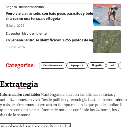
Bogotá
Bienestar Animal
Perro vivía amarrado, con bajo peso, parásitos y bebía agua de
charcos en una terraza de Bogotá
11 Julio, 2026
Zipaquirá
Medio ambiente
En Sabana Centro se identificaron 2.255 puntos de agua subterránea
3 Junio, 2026
Categorías:
Cundinamarca
Zipaquirá
Bogotá
ad
Chí
Información confiable:
Manténgase al día con las últimas noticias y
actualizaciones en vivo. Desde política y tecnología hasta entretenimiento
y más, le ofrecemos cobertura en tiempo real en la que puede confiar, lo
que nos convierte en su fuente de noticias confiable las 24 horas, los 7
días de la semana.
Facebook
Instagram
Youtube