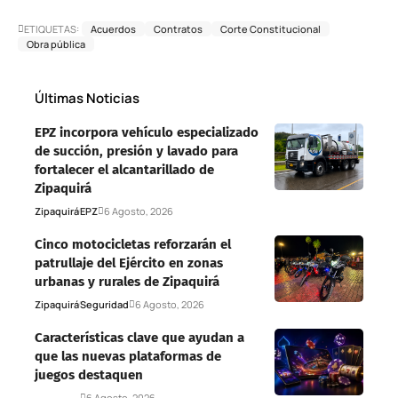
ETIQUETAS:
Acuerdos
Contratos
Corte Constitucional
Obra pública
Últimas Noticias
EPZ incorpora vehículo especializado
de succión, presión y lavado para
fortalecer el alcantarillado de
Zipaquirá
Zipaquirá
EPZ
6 Agosto, 2026
Cinco motocicletas reforzarán el
patrullaje del Ejército en zonas
urbanas y rurales de Zipaquirá
Zipaquirá
Seguridad
6 Agosto, 2026
Características clave que ayudan a
que las nuevas plataformas de
juegos destaquen
Deportes
6 Agosto, 2026