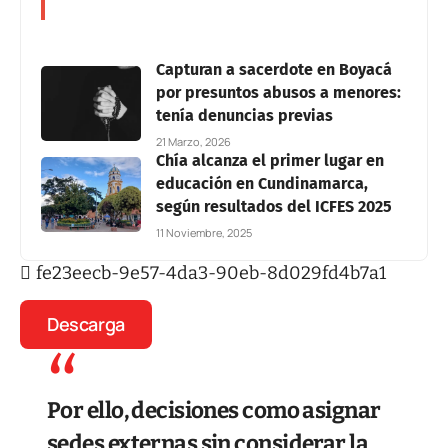
Capturan a sacerdote en Boyacá
por presuntos abusos a menores:
tenía denuncias previas
21 Marzo, 2026
Chía alcanza el primer lugar en
educación en Cundinamarca,
según resultados del ICFES 2025
11 Noviembre, 2025
fe23eecb-9e57-4da3-90eb-8d029fd4b7a1
Descarga
Por ello, decisiones como asignar
sedes externas sin considerar la