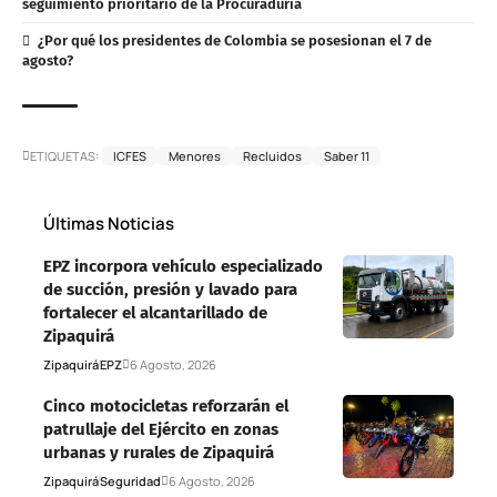
seguimiento prioritario de la Procuraduría
¿Por qué los presidentes de Colombia se posesionan el 7 de
agosto?
ETIQUETAS:
ICFES
Menores
Recluidos
Saber 11
Últimas Noticias
EPZ incorpora vehículo especializado
de succión, presión y lavado para
fortalecer el alcantarillado de
Zipaquirá
Zipaquirá
EPZ
6 Agosto, 2026
Cinco motocicletas reforzarán el
patrullaje del Ejército en zonas
urbanas y rurales de Zipaquirá
Zipaquirá
Seguridad
6 Agosto, 2026