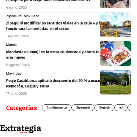
4 Junio, 2026
Zipaquirá
Movilidad
Zipaquirá modifica los sentidos viales en la calle 4 y la avenida 15: así
funcionará la movilidad en el sector
1 Agosto, 2026
Mundo
Mandaste un emoji en la mesa equivocada y ahora todos saben que
eres nuevo
6 Agosto, 2026
Movilidad
Peaje Casablanca aplicará descuento del 50 % a usuarios frecuentes de
Nemocón, Cogua y Tausa
17 Julio, 2026
Categorías:
Cundinamarca
Zipaquirá
Bogotá
ad
Chí