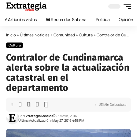
⚡️ Artículos vistos
🚂 Recorridos Sabana
Política
Opinión
Inicio
»
Últimas Noticias
»
Comunidad
»
Cultura
»
Contralor de Cundinamarca alerta sobre la actualización catastral en el departamento
Cultura
Contralor de Cundinamarca
alerta sobre la actualización
catastral en el
departamento
3 Min De Lectura
Por
Extrategia Medios
27 Mayo, 2016
Última Actualización: May 27, 2016 4:58 PM