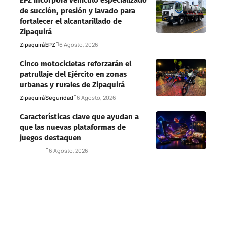
de succión, presión y lavado para
fortalecer el alcantarillado de
Zipaquirá
Zipaquirá
EPZ
6 Agosto, 2026
Cinco motocicletas reforzarán el
patrullaje del Ejército en zonas
urbanas y rurales de Zipaquirá
Zipaquirá
Seguridad
6 Agosto, 2026
Características clave que ayudan a
que las nuevas plataformas de
juegos destaquen
Deportes
6 Agosto, 2026