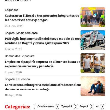
Seguridad
Capturan en El Rosal a tres presuntos integrantes de “Los Costeños” y
les decomisan armas y drogas
26 Junio, 2026
Bogotá
Medio ambiente
PGN vigila implementación del nuevo modelo de recolección de
residuos en Bogotá y revisa ajustes para 2027
4 Junio, 2026
Comunidad
Zipaquirá
Empleo en Zipaquirá: empresa de alimentos busca personal con
experiencia en cocina y panadería
9 Junio, 2026
Bogotá
Educación
Corte ordena reintegrar a estudiante afrodescendiente expulsado tras
denunciar racismo en su colegio
11 Mayo, 2026
Categorías:
Cundinamarca
Zipaquirá
Bogotá
ad
Chí