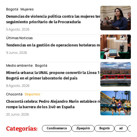
Bogotá
Mujeres
Denuncias de violencia política contra las mujeres tendrán
seguimiento prioritario de la Procuraduría
5 Agosto, 2026
Últimas Noticias
Tendencias en la gestión de operaciones hoteleras modernas
9 Junio, 2026
Medio ambiente
Bogotá
Minería urbana: la UNAL propone convertir la Línea 1 del Metro de
Bogotá en el primer laboratorio del país
8 Agosto, 2026
Chocontá
Deportes
Chocontá celebra: Pedro Alejandro Marín establece récord nacional y
rompe la barrera de los 3:40 en España
20 Junio, 2026
Categorías:
Cundinamarca
Zipaquirá
Bogotá
ad
Chí