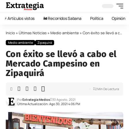
⚡️ Artículos vistos
🚂 Recorridos Sabana
Política
Opinión
Inicio
»
Últimas Noticias
»
Medio ambiente
»
Con éxito se llevó a cabo el Mercado Campesino en Zipaquirá
Medio ambiente
Zipaquirá
Con éxito se llevó a cabo el
Mercado Campesino en
Zipaquirá
2 Min De Lectura
Por
Extrategia Medios
30 Agosto, 2021
Última Actualización: Ago 30, 2021 4:06 PM