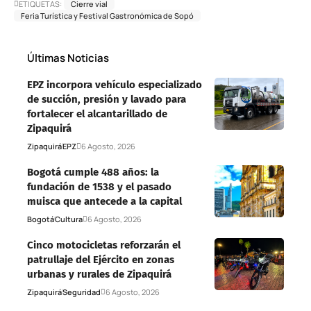
ETIQUETAS:
Cierre vial
Feria Turística y Festival Gastronómica de Sopó
Últimas Noticias
EPZ incorpora vehículo especializado
de succión, presión y lavado para
fortalecer el alcantarillado de
Zipaquirá
Zipaquirá
EPZ
6 Agosto, 2026
Bogotá cumple 488 años: la
fundación de 1538 y el pasado
muisca que antecede a la capital
Bogotá
Cultura
6 Agosto, 2026
Cinco motocicletas reforzarán el
patrullaje del Ejército en zonas
urbanas y rurales de Zipaquirá
Zipaquirá
Seguridad
6 Agosto, 2026