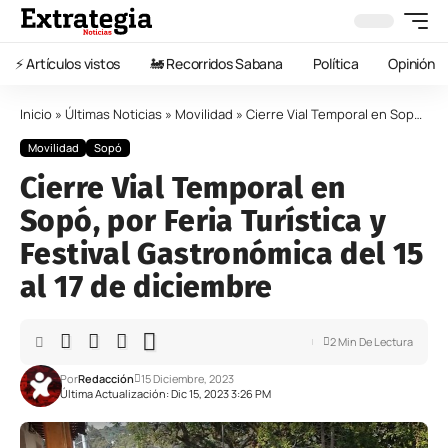
⚡️ Artículos vistos
🚂 Recorridos Sabana
Política
Opinión
Inicio
»
Últimas Noticias
»
Movilidad
»
Cierre Vial Temporal en Sopó, por Feria Turística y Festival Gastronómica del 15 al 17 de diciembre
Movilidad
Sopó
Cierre Vial Temporal en
Sopó, por Feria Turística y
Festival Gastronómica del 15
al 17 de diciembre
2 Min De Lectura
Por
Redacción
15 Diciembre, 2023
Última Actualización: Dic 15, 2023 3:26 PM