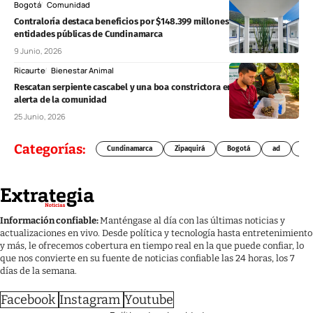
Bogotá
Comunidad
Contraloría destaca beneficios por $148.399 millones tras auditorías a
entidades públicas de Cundinamarca
9 Junio, 2026
Ricaurte
Bienestar Animal
Rescatan serpiente cascabel y una boa constrictora en Ricaurte tras
alerta de la comunidad
25 Junio, 2026
Categorías:
Cundinamarca
Zipaquirá
Bogotá
ad
Chí
Información confiable:
Manténgase al día con las últimas noticias y
actualizaciones en vivo. Desde política y tecnología hasta entretenimiento
y más, le ofrecemos cobertura en tiempo real en la que puede confiar, lo
que nos convierte en su fuente de noticias confiable las 24 horas, los 7
días de la semana.
Facebook
Instagram
Youtube