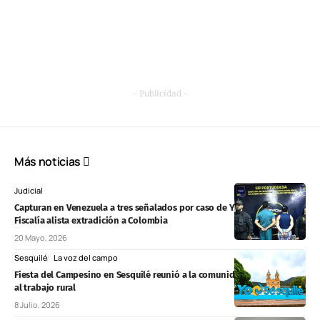
- Publicidad -
Más noticias
Judicial
Capturan en Venezuela a tres señalados por caso de Yulixa Toloza y
Fiscalía alista extradición a Colombia
20 Mayo, 2026
Sesquilé
La voz del campo
Fiesta del Campesino en Sesquilé reunió a la comunidad en homenaje
al trabajo rural
8 Julio, 2026