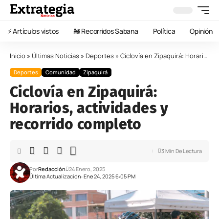
⚡️ Artículos vistos
🚂 Recorridos Sabana
Política
Opinión
Inicio
»
Últimas Noticias
»
Deportes
»
Ciclovía en Zipaquirá: Horarios, actividades y recorrido completo
Deportes
Comunidad
Zipaquirá
Ciclovía en Zipaquirá:
Horarios, actividades y
recorrido completo
3 Min De Lectura
Por
Redacción
24 Enero, 2025
Última Actualización: Ene 24, 2025 6:05 PM