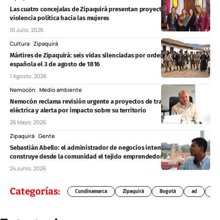
Las cuatro concejalas de Zipaquirá presentan proyecto contra la
violencia política hacia las mujeres
10 Julio, 2026
Cultura
Zipaquirá
Mártires de Zipaquirá: seis vidas silenciadas por orden de la Corona
española el 3 de agosto de 1816
1 Agosto, 2026
Nemocón
Medio ambiente
Nemocón reclama revisión urgente a proyectos de transmisión
eléctrica y alerta por impacto sobre su territorio
26 Mayo, 2026
Zipaquirá
Gente
Sebastián Abello: el administrador de negocios internacionales que
construye desde la comunidad el tejido emprendedor de Zipaquirá
24 Junio, 2026
Categorías:
Cundinamarca
Zipaquirá
Bogotá
ad
Chí