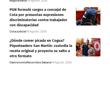
Bogotá
Salud
8 Agosto, 2026
PGN formuló cargos a concejal de
Cota por presuntas expresiones
discriminatorias contra trabajador
con discapacidad
Cota
Judicial
8 Agosto, 2026
¿Dónde comer picada en Cogua?
Piqueteadero San Martín: custodia la
receta original y proyecta su salto a
otro formato
Gastronomía
Recorridos Sabana
8 Agosto, 2026