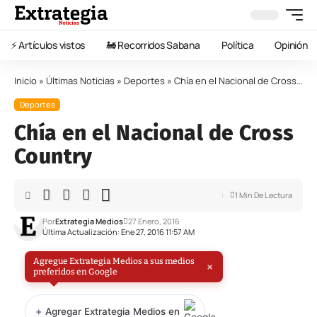
⚡️ Artículos vistos
🚂 Recorridos Sabana
Política
Opinión
Inicio
»
Últimas Noticias
»
Deportes
»
Chía en el Nacional de Cross Country
Deportes
Chía en el Nacional de Cross
Country
1 Min De Lectura
Por
Extrategia Medios
27 Enero, 2016
Última Actualización: Ene 27, 2016 11:57 AM
Agregue Extrategia Medios a sus medios
×
preferidos en Google
+
Agregar Extrategia Medios en