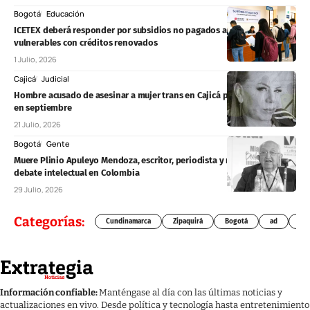
Bogotá
Educación
ICETEX deberá responder por subsidios no pagados a estudiantes
vulnerables con créditos renovados
1 Julio, 2026
Cajicá
Judicial
Hombre acusado de asesinar a mujer trans en Cajicá podría salir libre
en septiembre
21 Julio, 2026
Bogotá
Gente
Muere Plinio Apuleyo Mendoza, escritor, periodista y referente del
debate intelectual en Colombia
29 Julio, 2026
Categorías:
Cundinamarca
Zipaquirá
Bogotá
ad
Chí
Información confiable:
Manténgase al día con las últimas noticias y
actualizaciones en vivo. Desde política y tecnología hasta entretenimiento