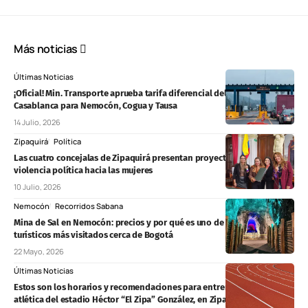
Más noticias
Últimas Noticias
¡Oficial! Min. Transporte aprueba tarifa diferencial del 50% en el peaje
Casablanca para Nemocón, Cogua y Tausa
14 Julio, 2026
Zipaquirá
Política
Las cuatro concejalas de Zipaquirá presentan proyecto contra la
violencia política hacia las mujeres
10 Julio, 2026
Nemocón
Recorridos Sabana
Mina de Sal en Nemocón: precios y por qué es uno de los destinos
turísticos más visitados cerca de Bogotá
22 Mayo, 2026
Últimas Noticias
Estos son los horarios y recomendaciones para entrenar en la pista
atlética del estadio Héctor “El Zipa” González, en Zipaquirá