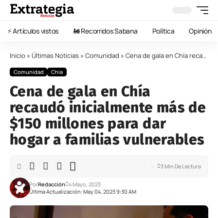
⚡️ Artículos vistos
🚂 Recorridos Sabana
Política
Opinión
Inicio
»
Últimas Noticias
»
Comunidad
»
Cena de gala en Chía recaudó inicialmente más de $150 millones para dar hogar a familias vulnerables
Comunidad
Chía
Cena de gala en Chía
recaudó inicialmente más de
$150 millones para dar
hogar a familias vulnerables
3 Min De Lectura
Por
Redacción
4 Mayo, 2023
Última Actualización: May 04, 2023 9:30 AM