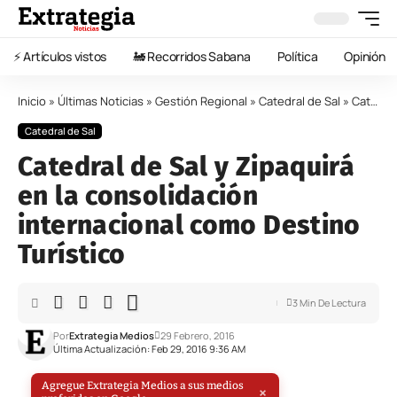
⚡️ Artículos vistos
🚂 Recorridos Sabana
Política
Opinión
Inicio
»
Últimas Noticias
»
Gestión Regional
»
Catedral de Sal
»
Catedral de Sal y Zipaquirá en la consolidación internacional como Destino Turístico
Catedral de Sal
Catedral de Sal y Zipaquirá
en la consolidación
internacional como Destino
Turístico
3 Min De Lectura
Por
Extrategia Medios
29 Febrero, 2016
Última Actualización: Feb 29, 2016 9:36 AM
Agregue Extrategia Medios a sus medios
×