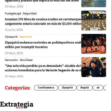
aguacate y plátano que duplica la vida útil del acero
30 Mayo, 2026
Fusagasugá
Seguridad
Incautan 370 kilos de cocaína ocultos en carrotanque en Fusagasugá:
cargamento estaría valorado en más de $3.200 millones
12 Junio, 2026
Zipaquirá
Deportes
Zipaquirá endurece controles en polideportivos: multas superarían $1
millón por incumplir horarios
23 Mayo, 2026
Nemocón
Movilidad
“Una sola vida perdida ya es demasiado”: alcalde de Ubaté reclama
acciones inmediatas para la Variante Segunda de su municipio
30 Mayo, 2026
Categorías:
Cundinamarca
Zipaquirá
Bogotá
ad
Chí