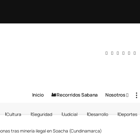
Inicio
🚂 Recorridos Sabana
Nosotros
Cultura
Seguridad
Judicial
Desarrollo
Deportes
sonas tras minería ilegal en Soacha (Cundinamarca)