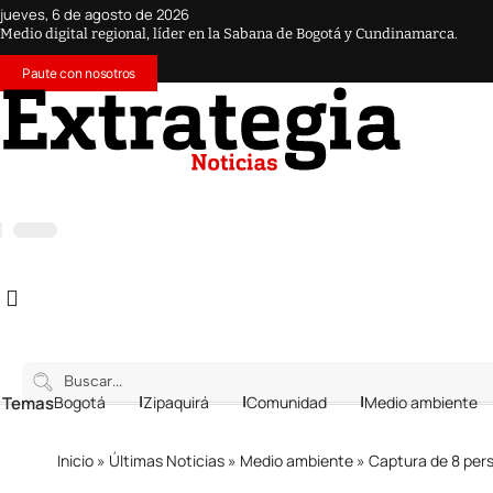
jueves, 6 de agosto de 2026
Medio digital regional, líder en la Sabana de Bogotá y Cundinamarca.
Paute con nosotros
 Temas
Bogotá
Zipaquirá
Comunidad
Medio ambiente
Inicio
»
Últimas Noticias
»
Medio ambiente
»
Captura de 8 per