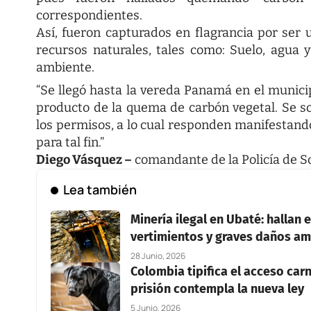
correspondientes.
Así, fueron capturados en flagrancia por ser 
recursos naturales, tales como: Suelo, agua y
ambiente.
“Se llegó hasta la vereda Panamá en el municip
producto de la quema de carbón vegetal. Se so
los permisos, a lo cual responden manifestan
para tal fin.”
Diego Vásquez –
comandante de la Policía de S
Lea también
Minería ilegal en Ubaté: hallan
vertimientos y graves daños am
28 Junio, 2026
Colombia tipifica el acceso car
prisión contempla la nueva ley
5 Junio, 2026