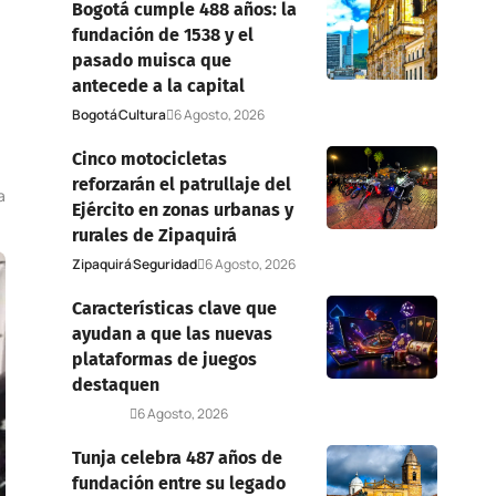
Bogotá cumple 488 años: la
fundación de 1538 y el
pasado muisca que
antecede a la capital
Bogotá
Cultura
6 Agosto, 2026
Cinco motocicletas
reforzarán el patrullaje del
a
Ejército en zonas urbanas y
rurales de Zipaquirá
Zipaquirá
Seguridad
6 Agosto, 2026
Características clave que
ayudan a que las nuevas
plataformas de juegos
destaquen
Deportes
6 Agosto, 2026
Tunja celebra 487 años de
fundación entre su legado