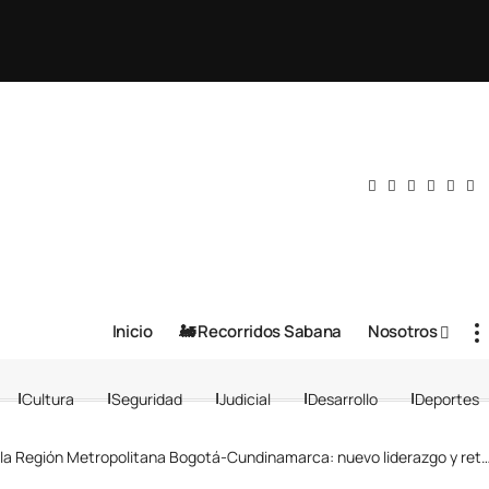
Inicio
🚂 Recorridos Sabana
Nosotros
Cultura
Seguridad
Judicial
Desarrollo
Deportes
 Región Metropolitana Bogotá-Cundinamarca: nuevo liderazgo y retos para el 2025