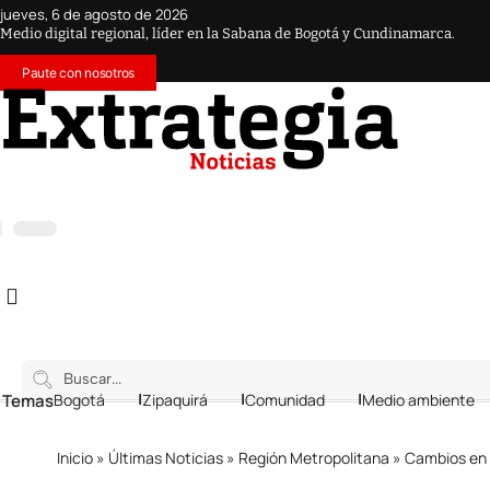
jueves, 6 de agosto de 2026
Medio digital regional, líder en la Sabana de Bogotá y Cundinamarca.
Paute con nosotros
 Temas
Bogotá
Zipaquirá
Comunidad
Medio ambiente
Inicio
»
Últimas Noticias
»
Región Metropolitana
»
Cambios en la