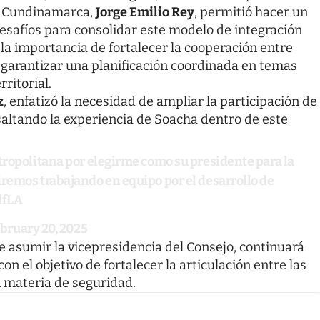
e Cundinamarca,
Jorge Emilio Rey
, permitió hacer un
desafíos para consolidar este modelo de integración
 la importancia de fortalecer la cooperación entre
garantizar una planificación coordinada en temas
ritorial.
z
, enfatizó la necesidad de ampliar la participación de
altando la experiencia de Soacha dentro de este
tropolitana por elegirme como su presidente para la
remos trabajando en equipo por el desarrollo de
lfLA
bruary 20, 2025
e asumir la vicepresidencia del Consejo, continuará
n el objetivo de fortalecer la articulación entre las
n materia de seguridad.