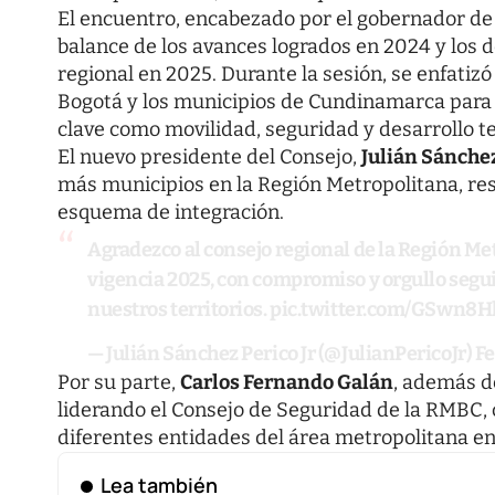
El encuentro, encabezado por el gobernador d
balance de los avances logrados en 2024 y los 
regional en 2025. Durante la sesión, se enfatizó
Bogotá y los municipios de Cundinamarca para 
clave como movilidad, seguridad y desarrollo ter
El nuevo presidente del Consejo,
Julián Sánche
más municipios en la Región Metropolitana, res
esquema de integración.
Agradezco al consejo regional de la Región Me
vigencia 2025, con compromiso y orgullo segui
nuestros territorios.
pic.twitter.com/GSwn8H
— Julián Sánchez Perico Jr (@JulianPericoJr)
Fe
Por su parte,
Carlos Fernando Galán
, además d
liderando el Consejo de Seguridad de la RMBC, co
diferentes entidades del área metropolitana e
Lea también