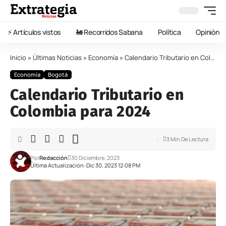
⚡️ Artículos vistos
🚂 Recorridos Sabana
Política
Opinión
Inicio
»
Últimas Noticias
»
Economía
»
Calendario Tributario en Colombia para 2024
Economía
Bogotá
Calendario Tributario en
Colombia para 2024
3 Min De Lectura
Por
Redacción
30 Diciembre, 2023
Última Actualización: Dic 30, 2023 12:08 PM