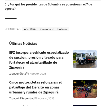
¿Por qué los presidentes de Colombia se posesionan el 7 de
agosto?
ETIQUETAS:
Año 2024
Calendario tributario
Últimas Noticias
EPZ incorpora vehículo especializado
de succión, presión y lavado para
fortalecer el alcantarillado de
Zipaquirá
Zipaquirá
EPZ
6 Agosto, 2026
Cinco motocicletas reforzarán el
patrullaje del Ejército en zonas
urbanas y rurales de Zipaquirá
Zipaquirá
Seguridad
6 Agosto, 2026