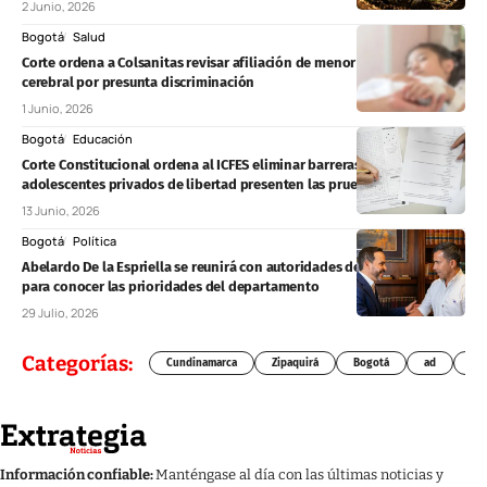
2 Junio, 2026
Bogotá
Salud
Corte ordena a Colsanitas revisar afiliación de menor con cáncer
cerebral por presunta discriminación
1 Junio, 2026
Bogotá
Educación
Corte Constitucional ordena al ICFES eliminar barreras para que
adolescentes privados de libertad presenten las pruebas Saber 11°
13 Junio, 2026
Bogotá
Política
Abelardo De la Espriella se reunirá con autoridades de Cundinamarca
para conocer las prioridades del departamento
29 Julio, 2026
Categorías:
Cundinamarca
Zipaquirá
Bogotá
ad
Chí
Información confiable:
Manténgase al día con las últimas noticias y