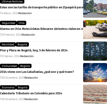
Últimas Noticias
Estas son las tarifas de transporte público en Zipaquirá para 2024
4 Marzo, 2024
Redacción
Seguridad
Chía
Alarma en Chía: Motocicletas lideraron siniestros viales en enero de 2024
23 Febrero, 2024
Redacción
Movilidad
Bogotá
Pico y Placa en Bogotá, hoy, 5 de febrero de 2024
5 Febrero, 2024
Redacción
Comunidad
Bogotá
2024 viene con Las Cabañuelas, ¿qué son y qué traen?
30 Diciembre, 2023
Redacción
Economía
Bogotá
Calendario Tributario en Colombia para 2024
30 Diciembre, 2023
Redacción