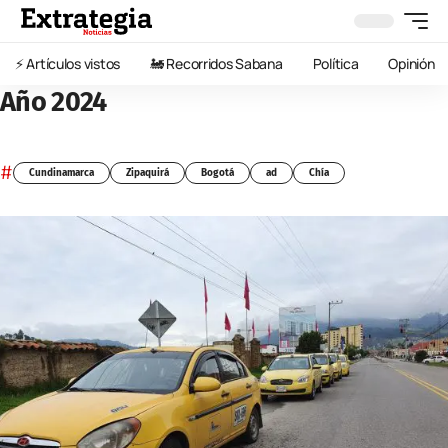
⚡️ Artículos vistos
🚂 Recorridos Sabana
Política
Opinión
Año 2024
#
Cundinamarca
Zipaquirá
Bogotá
ad
Chía