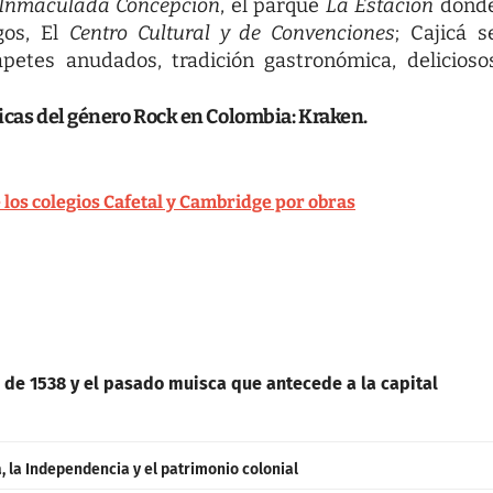
a Inmaculada Concepción
, el parque
La Estación
dond
gos, El
Centro Cultural y de Convenciones
; Cajicá s
tapetes anudados, tradición gastronómica, delicioso
nicas del género Rock en Colombia: Kraken.
e los colegios Cafetal y Cambridge por obras
 de 1538 y el pasado muisca que antecede a la capital
 la Independencia y el patrimonio colonial