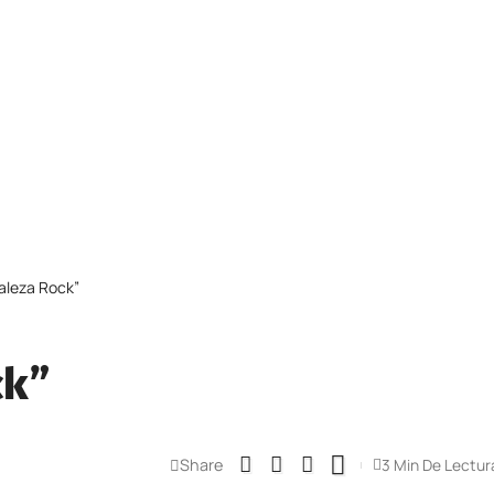
taleza Rock”
ck”
Share
3 Min De Lectur