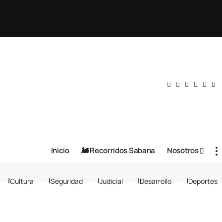
Inicio
🚂 Recorridos Sabana
Nosotros
Cultura
Seguridad
Judicial
Desarrollo
Deportes