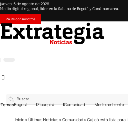
jueves, 6 de agosto de 2026
Medio digital regional, líder en la Sabana de Bogotá y Cundinamarca.
Paute con nosotros
 Temas
Bogotá
Zipaquirá
Comunidad
Medio ambiente
Inicio
»
Últimas Noticias
»
Comunidad
»
Cajicá está lista para 