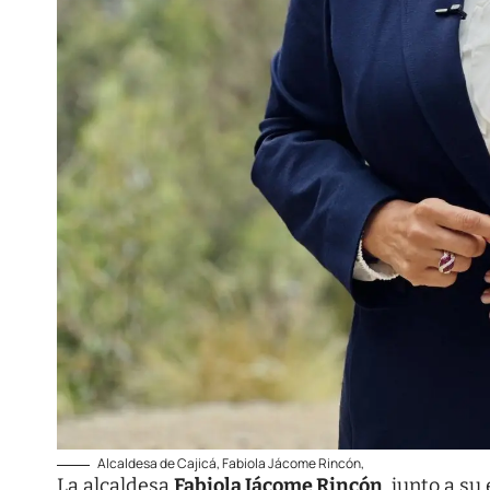
Alcaldesa de Cajicá, Fabiola Jácome Rincón,
La alcaldesa
Fabiola Jácome Rincón
, junto a s