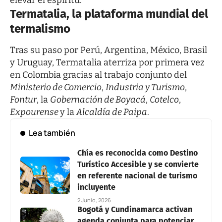
Termatalia, la plataforma mundial del
termalismo
Tras su paso por Perú, Argentina, México, Brasil
y Uruguay, Termatalia aterriza por primera vez
en Colombia gracias al trabajo conjunto del
Ministerio de Comercio
,
Industria y Turismo
,
Fontur
, la
Gobernación de Boyacá
,
Cotelco
,
Expourense
y la
Alcaldía de Paipa
.
Lea también
Chía es reconocida como Destino
Turístico Accesible y se convierte
en referente nacional de turismo
incluyente
2 Junio, 2026
Bogotá y Cundinamarca activan
agenda conjunta para potenciar