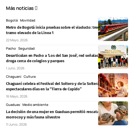
Más noticias
Bogotá
Movilidad
Metro de Bogotá inicia pruebas sobre el viaducto: trenes ya recorren
tramo elevado de la Línea 1
22 Mayo, 2026
Pacho
Seguridad
Desarticulan en Pacho a ‘Los del San José’, red señalada de vender
droga cerca de colegios y parques
1 Julio, 2026
Chaguaní
Cultura
Chaguaní celebra el Festival del Soltero y de la Soltera: tres
espectaculares días en la “Tierra de Cupido”
16 Mayo, 2026
Guaduas
Medio ambiente
La decisión de una mujer en Guaduas permitió rescatar 24 tortugas
morrocoy y más fauna silvestre
11 Junio, 2026