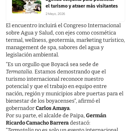
el turismo y atraer más visitantes
2 Mayo, 2026
El encuentro incluirá el Congreso Internacional
sobre Agua y Salud, con ejes como cosmética
termal, wellness, geotermia, marketing turístico,
management de spa, sabores del agua y
legislación ambiental.
“Es un orgullo que Boyacá sea sede de
Termatalia
. Estamos demostrando que el
turismo internacional reconoce nuestro
potencial y que el trabajo en equipo entre
nación, región y municipios abre puertas para el
bienestar de los boyacenses”, afirmó el
gobernador
Carlos Amaya
.
Por su parte, el alcalde de Paipa,
Germán
Ricardo Camacho Barrera
destacó:
“
Termatalia
no es solo un evento internacional,