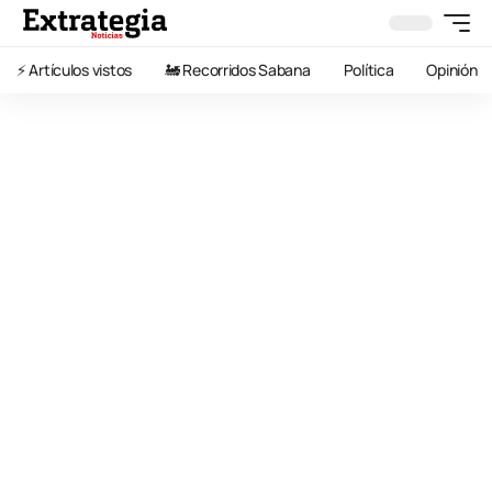
⚡️ Artículos vistos
🚂 Recorridos Sabana
Política
Opinión