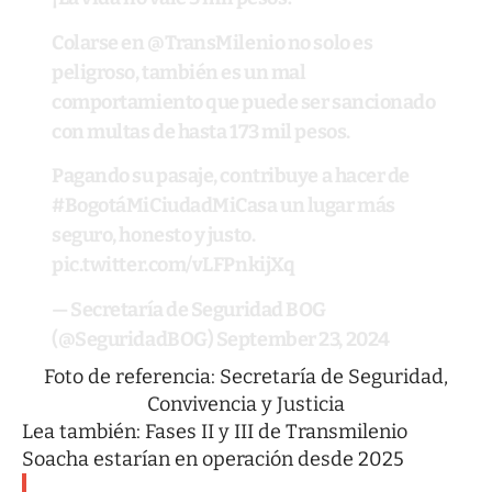
Colarse en
@TransMilenio
no solo es
peligroso, también es un mal
comportamiento que puede ser sancionado
con multas de hasta 173 mil pesos.
Pagando su pasaje, contribuye a hacer de
#BogotáMiCiudadMiCasa
un lugar más
seguro, honesto y justo.
pic.twitter.com/vLFPnkijXq
— Secretaría de Seguridad BOG
(@SeguridadBOG)
September 23, 2024
Foto de referencia: Secretaría de Seguridad,
Convivencia y Justicia
Lea también:
Fases II y III de Transmilenio
Soacha estarían en operación desde 2025