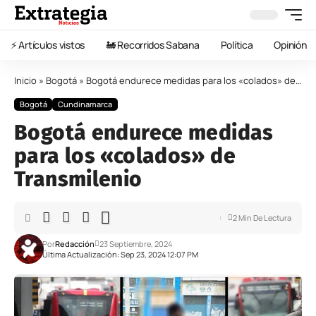
⚡️ Artículos vistos
🚂 Recorridos Sabana
Política
Opinión
Inicio
»
Bogotá
»
Bogotá endurece medidas para los «colados» de Transmilenio
Bogotá
Cundinamarca
Bogotá endurece medidas
para los «colados» de
Transmilenio
2 Min De Lectura
Por
Redacción
23 Septiembre, 2024
Última Actualización: Sep 23, 2024 12:07 PM