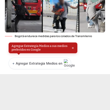
Bogotá endurece medidas para los colados de Transmilenio
Agregue Extrategia Medios a sus medios
×
preferidos en Google
+
Agregar Extrategia Medios en