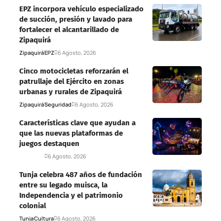
EPZ incorpora vehículo especializado
de succión, presión y lavado para
fortalecer el alcantarillado de
Zipaquirá
Zipaquirá
EPZ
6 Agosto, 2026
Cinco motocicletas reforzarán el
patrullaje del Ejército en zonas
urbanas y rurales de Zipaquirá
Zipaquirá
Seguridad
6 Agosto, 2026
Características clave que ayudan a
que las nuevas plataformas de
juegos destaquen
Deportes
6 Agosto, 2026
Tunja celebra 487 años de fundación
entre su legado muisca, la
Independencia y el patrimonio
colonial
Tunja
Cultura
6 Agosto, 2026