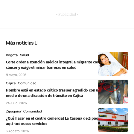
- Publicidad -
Más noticias
Bogotá
Salud
Corte ordena atención médica integral a migrante con sospecha de
cáncer y exige eliminar barreras en salud
9 Mayo, 2026
Cajicá
Comunidad
Hombre está en estado crítico tras ser agredido con una varilla en
medio de una discusión de tránsito en Cajicá
24 Julio, 2026
Zipaquirá
Comunidad
¿Qué hacer en el centro comercial La Casona de Zipaquirá? Conozca
aquí todos sus servicios
3 Agosto, 2026