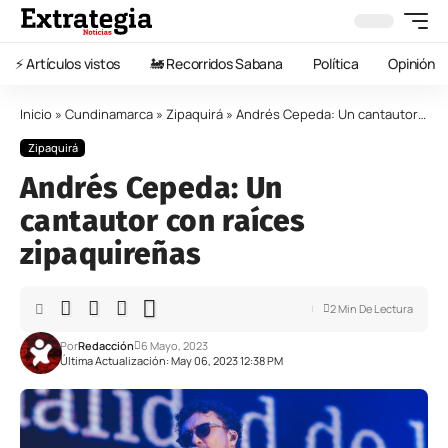
⚡️ Artículos vistos
🚂 Recorridos Sabana
Política
Opinión
Inicio
»
Cundinamarca
»
Zipaquirá
»
Andrés Cepeda: Un cantautor con raíces zipaquireñas
Zipaquirá
Andrés Cepeda: Un
cantautor con raíces
zipaquireñas
2 Min De Lectura
Por
Redacción
6 Mayo, 2023
Última Actualización: May 06, 2023 12:38 PM