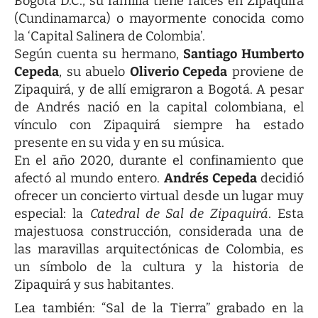
Bogotá D.C., su familia tiene raíces en Zipaquirá
(Cundinamarca) o mayormente conocida como
la ‘Capital Salinera de Colombia’.
Según cuenta su hermano,
Santiago Humberto
Cepeda
, su abuelo
Oliverio Cepeda
proviene de
Zipaquirá, y de allí emigraron a Bogotá. A pesar
de Andrés nació en la capital colombiana, el
vínculo con Zipaquirá siempre ha estado
presente en su vida y en su música.
En el año 2020, durante el confinamiento que
afectó al mundo entero.
Andrés Cepeda
decidió
ofrecer un concierto virtual desde un lugar muy
especial: la
Catedral de Sal de Zipaquirá
. Esta
majestuosa construcción, considerada una de
las maravillas arquitectónicas de Colombia, es
un símbolo de la cultura y la historia de
Zipaquirá y sus habitantes.
Lea también:
“Sal de la Tierra” grabado en la