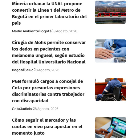
Minería urbana: la UNAL propone
convertir la Línea 1 del Metro de
Bogotá en el primer laboratorio del
país
Medio Ambiente
Bogotá
8 Agosto, 2026
Cirugía de Mohs permite conservar
los dedos en pacientes con
melanoma ungueal, según estudio
del Hospital Universitario Nacional
Bogotá
Salud
8 Agosto, 2026
PGN formuló cargos a concejal de
Cota por presuntas expresiones
discriminatorias contra trabajador
con discapacidad
Cota
Judicial
8 Agosto, 2026
Cómo seguir el marcador y las
cuotas en vivo para apostar en el
momento justo