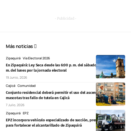
- Publicidad -
Más noticias
Zipaquirá
Vía Electoral 2026
En Zipaquirá: Ley Seca desde las 6:00 p. m. del sábado hasta las 6:00 p.
m. del lunes por la jornada electoral
19 Junio, 2026
Cajicá
Comunidad
Conjunto residencial deberá permitir el uso del ascensor con
mascotas tras fallo de tutela en Cajicá
7 Julio, 2026
Zipaquirá
EPZ
EPZ incorpora vehículo especializado de succión, presión y lavado
para fortalecer el alcantarillado de Zipaquirá