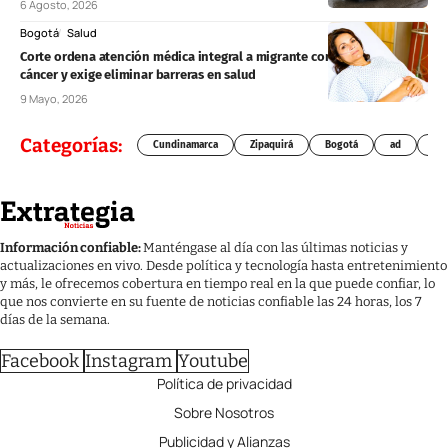
6 Agosto, 2026
Bogotá
Salud
Corte ordena atención médica integral a migrante con sospecha de
cáncer y exige eliminar barreras en salud
9 Mayo, 2026
Categorías:
Cundinamarca
Zipaquirá
Bogotá
ad
Chí
Información confiable:
Manténgase al día con las últimas noticias y
actualizaciones en vivo. Desde política y tecnología hasta entretenimiento
y más, le ofrecemos cobertura en tiempo real en la que puede confiar, lo
que nos convierte en su fuente de noticias confiable las 24 horas, los 7
días de la semana.
Facebook
Instagram
Youtube
Política de privacidad
Sobre Nosotros
Publicidad y Alianzas